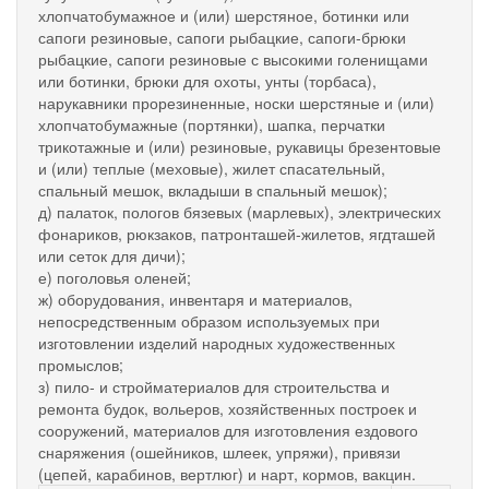
хлопчатобумажное и (или) шерстяное, ботинки или
сапоги резиновые, сапоги рыбацкие, сапоги-брюки
рыбацкие, сапоги резиновые с высокими голенищами
или ботинки, брюки для охоты, унты (торбаса),
нарукавники прорезиненные, носки шерстяные и (или)
хлопчатобумажные (портянки), шапка, перчатки
трикотажные и (или) резиновые, рукавицы брезентовые
и (или) теплые (меховые), жилет спасательный,
спальный мешок, вкладыши в спальный мешок);
д) палаток, пологов бязевых (марлевых), электрических
фонариков, рюкзаков, патронташей-жилетов, ягдташей
или сеток для дичи);
е) поголовья оленей;
ж) оборудования, инвентаря и материалов,
непосредственным образом используемых при
изготовлении изделий народных художественных
промыслов;
з) пило- и стройматериалов для строительства и
ремонта будок, вольеров, хозяйственных построек и
сооружений, материалов для изготовления ездового
снаряжения (ошейников, шлеек, упряжи), привязи
(цепей, карабинов, вертлюг) и нарт, кормов, вакцин.