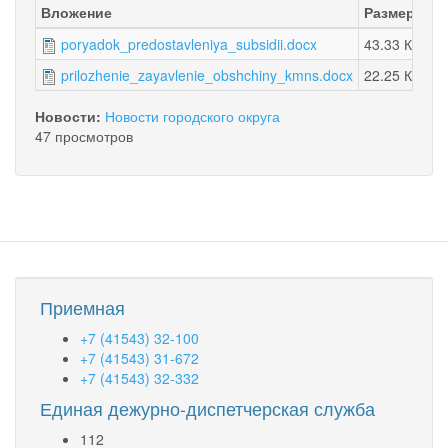
Вложение
Размер
poryadok_predostavleniya_subsidii.docx
43.33 КБ
prilozhenie_zayavlenie_obshchiny_kmns.docx
22.25 КБ
Новости:
Новости городского округа
47 просмотров
Приемная
+7 (41543) 32-100
+7 (41543) 31-672
+7 (41543) 32-332
Единая дежурно-диспетчерская служба
112