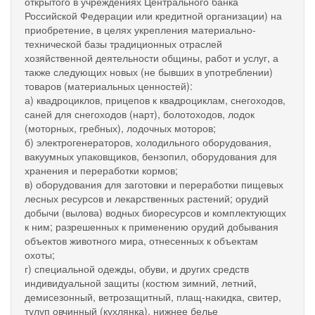
открытого в учреждениях Центрального банка
Российской Федерации или кредитной организации) на
приобретение, в целях укрепления материально-
технической базы традиционных отраслей
хозяйственной деятельности общины, работ и услуг, а
также следующих новых (не бывших в употреблении)
товаров (материальных ценностей):
а) квадроциклов, прицепов к квадроциклам, снегоходов,
саней для снегоходов (нарт), болотоходов, лодок
(моторных, гребных), лодочных моторов;
б) электрогенераторов, холодильного оборудования,
вакуумных упаковщиков, бензопил, оборудования для
хранения и переработки кормов;
в) оборудования для заготовки и переработки пищевых
лесных ресурсов и лекарственных растений; орудий
добычи (вылова) водных биоресурсов и комплектующих
к ним; разрешенных к применению орудий добывания
объектов животного мира, отнесенных к объектам
охоты;
г) специальной одежды, обуви, и других средств
индивидуальной защиты (костюм зимний, летний,
демисезонный, ветрозащитный, плащ-накидка, свитер,
тулуп овчинный (кухлянка), нижнее белье