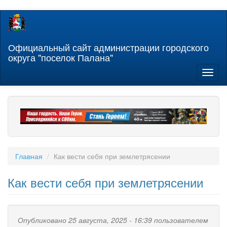
Перейти
к
основному
содержанию
Официальный сайт администрации городского
округа "поселок Палана"
Toggl
naviga
Главная
Как вести себя при землетрясении
Как вести себя при землетрясении
Опубликовано 25 августа, 2025 - 16:39 пользователем