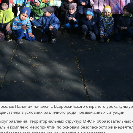
лок Палана» начался с Всероссийского открытого урока культур
действиям в условиях различного рода чрезвычайных ситуаций.
авления, территориальных структур МЧС и образовательных о
целый комплекс мероприятий по основам безопасности жизнедеятел
аробезопасного поведения начинается с малолетства.