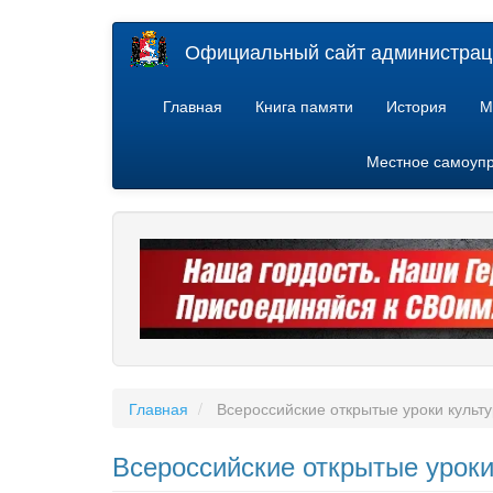
Перейти
Официальный сайт администраци
к
основному
содержанию
Главная
Книга памяти
История
М
Местное самоуп
Главная
Всероссийские открытые уроки культ
Всероссийские открытые уроки