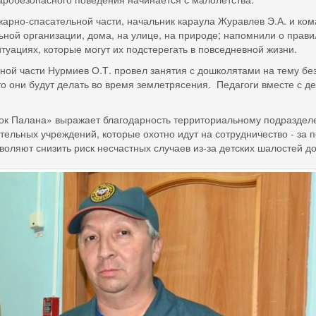
-спасательной части, начальник караула Журавлев Э.А. и кома
ной организации, дома, на улице, на природе; напомнили о прави
туациях, которые могут их подстерегать в повседневной жизни.
асти Нурмиев О.Т. провел занятия с дошколятами на тему безо
то они будут делать во время землетрясения. Педагоги вместе с д
алана» выражает благодарность территориальному подразделе
тельных учреждений, которые охотно идут на сотрудничество - за
ляют снизить риск несчастных случаев из-за детских шалостей до