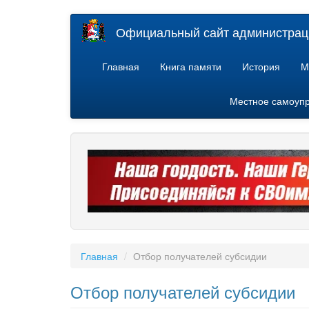
Перейти
Официальный сайт администраци
к
основному
содержанию
Главная
Книга памяти
История
М
Местное самоуп
Главная
Отбор получателей субсидии
Отбор получателей субсидии