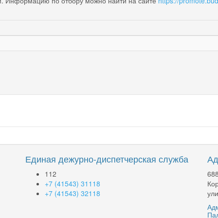
м. Информацию по отбору можно найти на сайте
https://promote.bud
Единая дежурно-диспетчерская служба
Ад
112
688
+7 (41543) 31118
Кор
+7 (41543) 32118
ули
Адм
Па