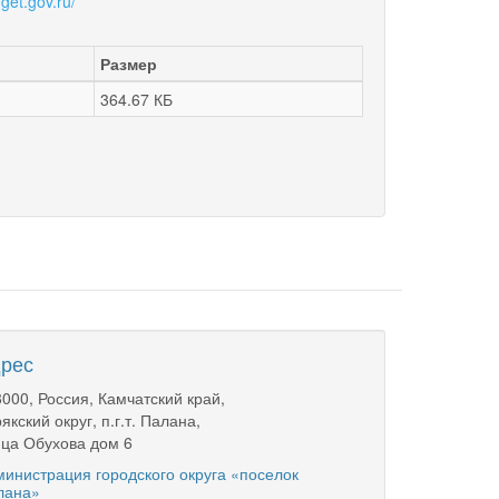
get.gov.ru/
Размер
364.67 КБ
рес
000, Россия, Камчатский край,
якский округ, п.г.т. Палана,
ца Обухова дом 6
инистрация городского округа «поселок
лана»