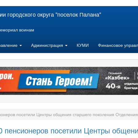
и городского округа "поселок Палана"
емориал воинам
равление
Администрация
КУМИ
Финансовое управ
сионеров посетили Центры общения старшего поколения Отделени
00 пенсионеров посетили Центры общен