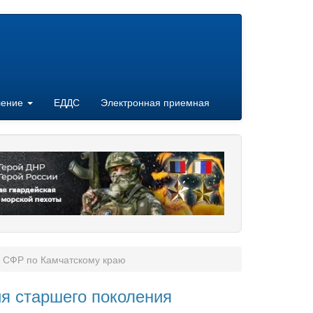
ление
ЕДДС
Электронная приемная
я СФР по Камчатскому краю
ия старшего поколения