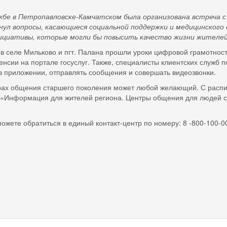
 Петропавловске-Камчатском была организована встреча с У
ул вопросы, касающиеся социальной поддержки и медицинского 
циативы, которые могли бы повысить качество жизни жителей
в селе Мильково и пгт. Палана прошли уроки цифровой грамотнос
пенсии на портале госуслуг. Также, специалисты клиентских служ
 в приложении, отправлять сообщения и совершать видеозвонки.
рах общения старшего поколения может любой желающий. С распи
 «Информация для жителей региона. Центры общения для людей с
можете обратиться в единый контакт-центр по номеру: 8 -800-100-0