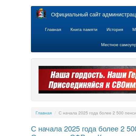
Перейти
Официальный сайт администраци
к
основному
содержанию
Главная
Книга памяти
История
М
Местное самоуп
Главная
С начала 2025 года более 2 500 пен
С начала 2025 года более 2 5