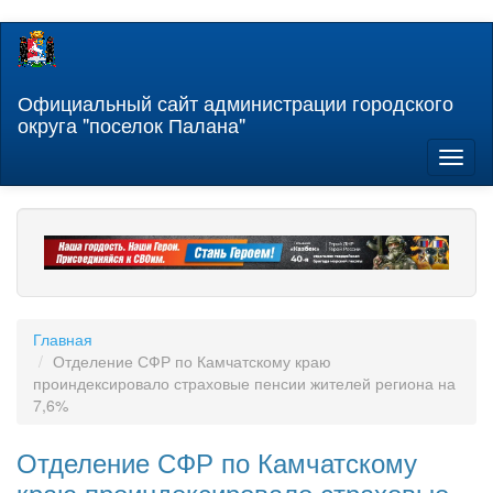
Перейти
к
основному
содержанию
Официальный сайт администрации городского
округа "поселок Палана"
Toggl
naviga
Главная
Отделение СФР по Камчатскому краю
проиндексировало страховые пенсии жителей региона на
7,6%
Отделение СФР по Камчатскому
краю проиндексировало страховые