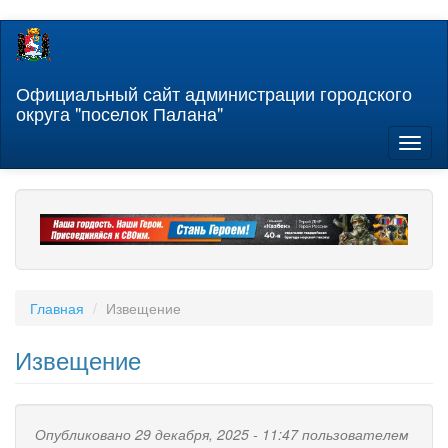
Перейти
к
основному
содержанию
Официальный сайт администрации городского
округа "поселок Палана"
Toggl
naviga
Главная
Извещение
Извещение
Опубликовано 29 декабря, 2025 - 11:47 пользователем