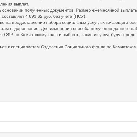
ления выплат.
а основании полученных документов. Размер ежемесячной выплаты 
составляет 4 893,62 руб. без учета (НСУ).
во на предоставление набора социальных услуг, включающего бесп
стам оздоровления. Для изменения способа получения данного на
 СФР по Камчатскому краю и выбрать, какие из услуг будут предос
иться к специалистам Отделения Социального фонда по Камчатском