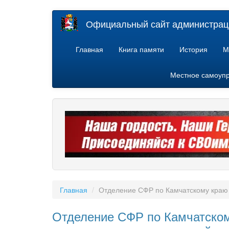
Перейти
Официальный сайт администраци
к
основному
содержанию
Главная
Книга памяти
История
М
Местное самоуп
Главная
Отделение СФР по Камчатскому краю
Отделение СФР по Камчатском