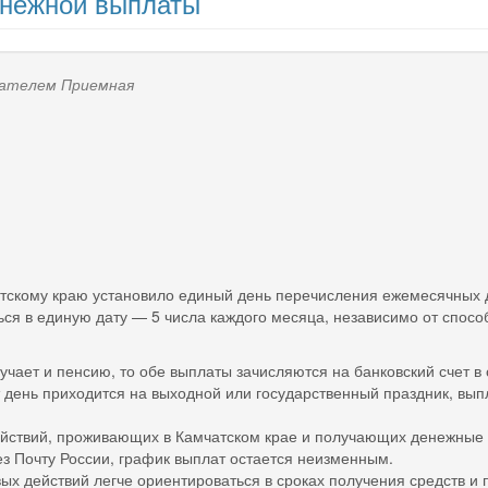
енежной выплаты
ователем
Приемная
тскому краю установило единый день перечисления ежемесячных 
ься в единую дату — 5 числа каждого месяца, независимо от спос
учает и пенсию, то обе выплаты зачисляются на банковский счет в
т день приходится на выходной или государственный праздник, вы
ействий, проживающих в Камчатском крае и получающих денежные в
ез Почту России, график выплат остается неизменным.
х действий легче ориентироваться в сроках получения средств и 