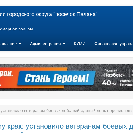
и городского округа "поселок Палана"
емориал воинам
равление
Администрация
КУМИ
Финансовое управ
 установило ветеранам боевых действий единый день перечислен
у краю установило ветеранам боевых д