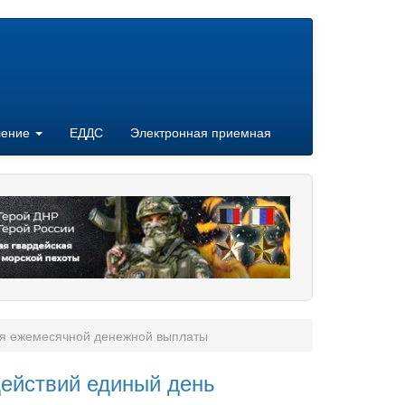
ление
ЕДДС
Электронная приемная
ия ежемесячной денежной выплаты
ействий единый день