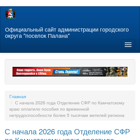
Перейти
к
основному
содержанию
Официальный сайт администрации городского
округа "поселок Палана"
Toggl
naviga
Главная
С начала 2026 года Отделение СФР по Камчатскому
краю оплатило пособия по временной
нетрудоспособности более 5 тысячам жителей региона
С начала 2026 года Отделение СФР
по Камчатскому краю оплатило