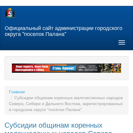
Перейти
к
основному
содержанию
Официальный сайт администрации городского
округа "поселок Палана"
Toggl
naviga
Главная
Субсидии общинам коренных малочисленных народов
Севера, Сибири и Дальнего Востока, зарегистрированных
в городском округе "посёлок Палана"
Субсидии общинам коренных
малочисленных народов Севера,