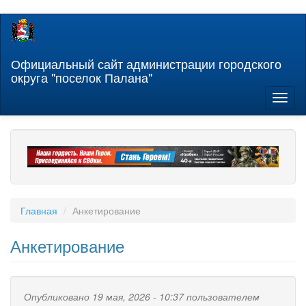
Перейти
к
основному
содержанию
Официальный сайт администрации городского
округа "поселок Палана"
Toggl
naviga
Главная
Анкетирование
Анкетирование
Опубликовано 19 мая, 2026 - 10:37 пользователем