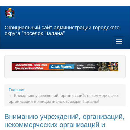
Перейти
к
основному
содержанию
Официальный сайт администрации городского
округа "поселок Палана"
Toggl
naviga
Главная
Вниманию учреждений, организаций, некоммерческих
организаций и инициативных граждан Паланы!
Вниманию учреждений, организаций,
некоммерческих организаций и