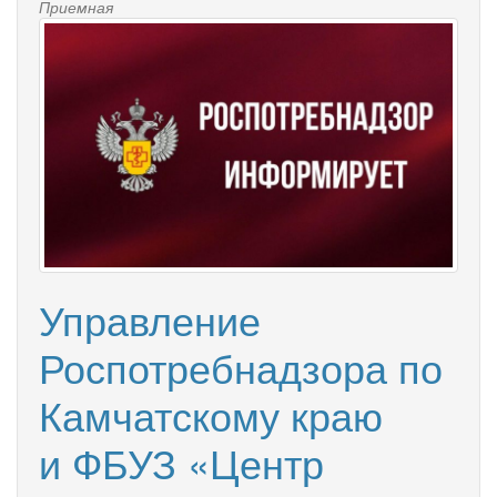
Приемная
Управление
Роспотребнадзора по
Камчатскому краю
и ФБУЗ «Центр