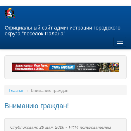
Перейти
к
основному
содержанию
Официальный сайт администрации городского
округа "поселок Палана"
Toggl
naviga
Главная
Вниманию граждан!
Вниманию граждан!
Опубликовано 28 мая, 2026 - 14:14 пользователем