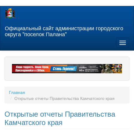
Перейти
к
основному
содержанию
Официальный сайт администрации городского
округа "поселок Палана"
Toggl
naviga
Главная
Открытые отчеты Правительства Камчатского края
Открытые отчеты Правительства
Камчатского края