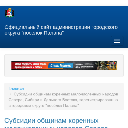
Перейти
к
основному
содержанию
Официальный сайт администрации городского
округа "поселок Палана"
Toggl
naviga
Главная
Субсидии общинам коренных малочисленных народов
Севера, Сибири и Дальнего Востока, зарегистрированных
в городском округе "посёлок Палана"
Субсидии общинам коренных
малочисленных народов Севера,