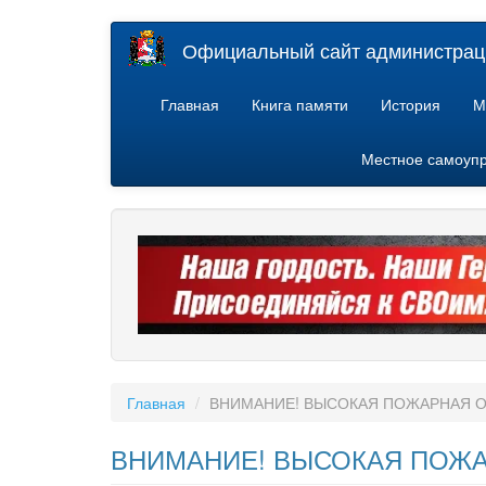
Перейти
Официальный сайт администраци
к
основному
содержанию
Главная
Книга памяти
История
М
Местное самоуп
Главная
ВНИМАНИЕ! ВЫСОКАЯ ПОЖАРНАЯ 
ВНИМАНИЕ! ВЫСОКАЯ ПОЖА