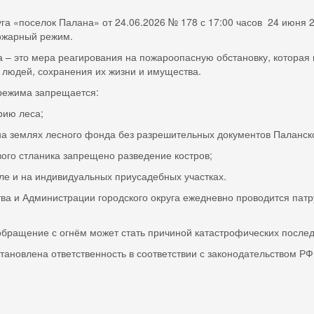
а «поселок Палана» от 24.06.2026 № 178 с 17:00 часов 24 июня 2
ожарный режим.
 – это мера реагирования на пожароопасную обстановку, которая
 людей, сохранения их жизни и имущества.
 режима запрещается:
рию леса;
а землях лесного фонда без разрешительных документов Паланско
ового стланика запрещено разведение костров;
сле и на индивидуальных приусадебных участках.
тва и Администрации городского округа ежедневно проводится пат
бращение с огнём может стать причиной катастрофических послед
ановлена ответственность в соответствии с законодательством РФ