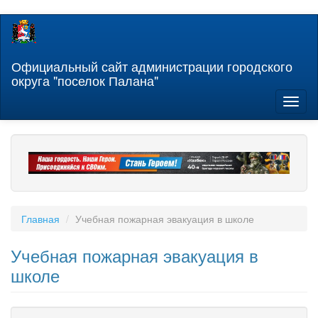
Перейти
к
основному
содержанию
Официальный сайт администрации городского
округа "поселок Палана"
Toggl
naviga
Главная
Учебная пожарная эвакуация в школе
Учебная пожарная эвакуация в
школе