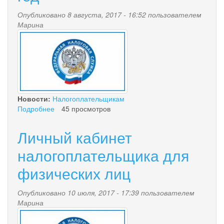
Опубликовано 8 августа, 2017 - 16:52 пользователем
Марина
nalog.jpg
Новости:
Налогоплательщикам
Подробнее
о
45 просмотров
«Новые
правила
Личный кабинет
налогообложения
недвижимости
налогоплательщика для
за
физических лиц
2016
год»
Опубликовано 10 июля, 2017 - 17:39 пользователем
Марина
nalog.jpg