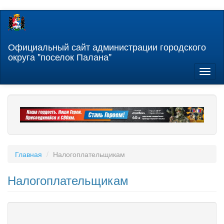
Перейти
к
основному
содержанию
Официальный сайт администрации городского
округа "поселок Палана"
Toggl
naviga
Главная
Налогоплательщикам
Налогоплательщикам