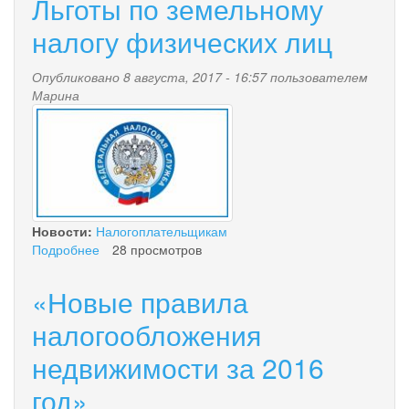
Льготы по земельному
освобождающая
от
налогу физических лиц
уплаты
транспортного
Опубликовано 8 августа, 2017 - 16:57 пользователем
налога
Марина
физических
nalog.jpg
лиц
в
отношении
транспортного
средства,
имеющего
разрешенную
Новости:
Налогоплательщикам
максимальную
Подробнее
о
28 просмотров
массу
Льготы
свыше
по
«Новые правила
12
земельному
тонн
налогу
налогообложения
физических
недвижимости за 2016
лиц
год»