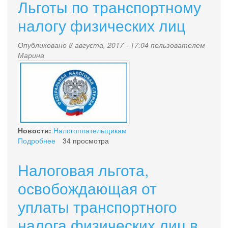
Льготы по транспортному
налогу физических лиц
Опубликовано 8 августа, 2017 - 17:04 пользователем
Марина
nalog.jpg
Новости:
Налогоплательщикам
Подробнее
о
34 просмотра
Льготы
по
Налоговая льгота,
транспортному
налогу
освобождающая от
физических
уплаты транспортного
лиц
налога физических лиц в