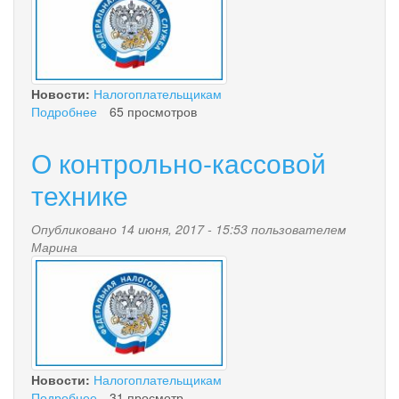
Новости:
Налогоплательщикам
Подробнее
о
65 просмотров
Личный
кабинет
О контрольно-кассовой
налогоплательщика
для
технике
физических
лиц
Опубликовано 14 июня, 2017 - 15:53 пользователем
Марина
nalog.jpg
Новости:
Налогоплательщикам
Подробнее
о
31 просмотр