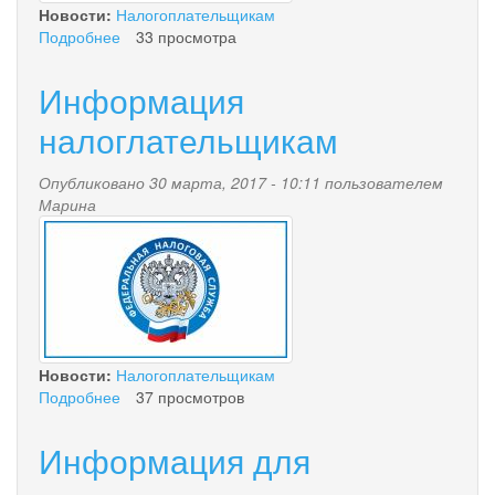
Новости:
Налогоплательщикам
Подробнее
о
33 просмотра
Льгота
по
Информация
транспортному
налогу
налоглательщикам
масса
свыше
Опубликовано 30 марта, 2017 - 10:11 пользователем
12
Марина
тонн
nalog.jpg
Новости:
Налогоплательщикам
Подробнее
о
37 просмотров
Информация
налоглательщикам
Информация для