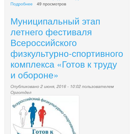
Подробнее
о
49 просмотров
Об
участии
Муниципальный этап
в
краевом
летнего фестиваля
финале
Всероссийского
военно-
спортивной
физкультурно-спортивного
игры
«Победа»
комплекса «Готов к труду
и обороне»
Опубликовано 2 июня, 2016 - 10:02 пользователем
Орготдел
rvv.jpg