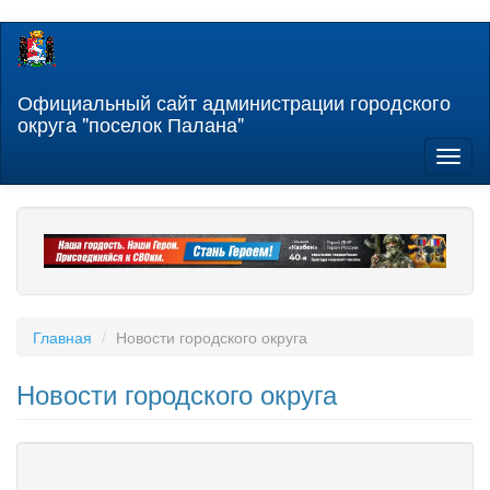
Перейти
к
основному
содержанию
Официальный сайт администрации городского
округа "поселок Палана"
Toggl
naviga
Главная
Новости городского округа
Новости городского округа