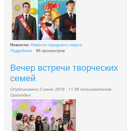
img_7385.jpg
Новости:
Новости городского округа
Подробнее
о
96 просмотров
Последний
звонок
Вечер встречи творческих
семей
Опубликовано 2 июня, 2016 - 11:38 пользователем
Орготдел
img_1335.jpg