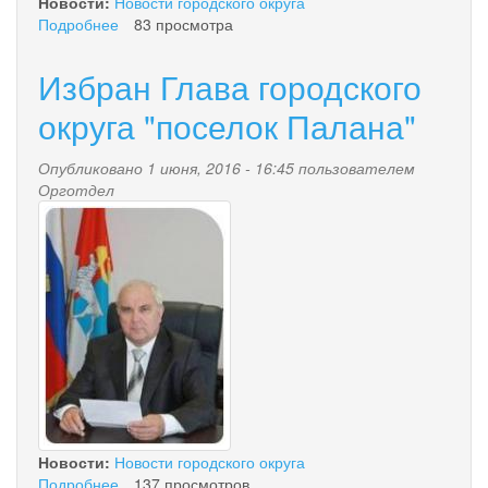
Новости:
Новости городского округа
Подробнее
о
83 просмотра
О
праздновании
Избран Глава городского
дня
Победы
округа "поселок Палана"
Опубликовано 1 июня, 2016 - 16:45 пользователем
Орготдел
tihonov-
ma-
s.jpg
Новости:
Новости городского округа
Подробнее
о
137 просмотров