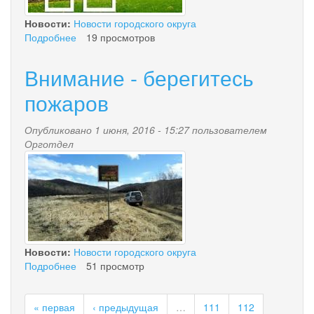
Новости:
Новости городского округа
Подробнее
о
19 просмотров
Информация
о
Внимание - берегитесь
предоставлении
гражданам
пожаров
земельных
участков,
Опубликовано 1 июня, 2016 - 15:27 пользователем
находящихся
Орготдел
в
img_20160531_115347.jpg
государственной
и
муниципальной
собственности
в
Дальневосточном
федеральном
Новости:
Новости городского округа
округе
Подробнее
о
51 просмотр
Внимание
-
« первая
‹ предыдущая
…
111
112
берегитесь