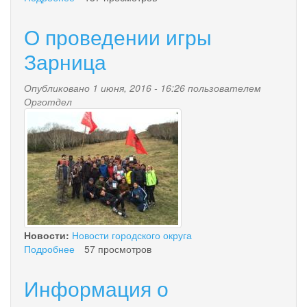
Избран
Глава
О проведении игры
городского
округа
Зарница
"поселок
Палана"
Опубликовано 1 июня, 2016 - 16:26 пользователем
Орготдел
img_5205.jpg
Новости:
Новости городского округа
Подробнее
о
57 просмотров
О
проведении
Информация о
игры
Зарница