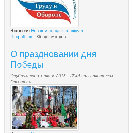
Новости:
Новости городского округа
Подробнее
о
35 просмотров
Муниципальный
этап
О праздновании дня
летнего
фестиваля
Победы
Всероссийского
физкультурно-
Опубликовано 1 июня, 2016 - 17:46 пользователем
спортивного
Орготдел
комплекса
img_1265.jpg
«Готов
к
труду
и
обороне»