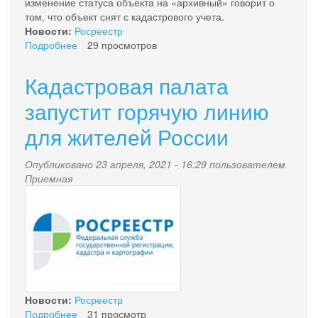
изменение статуса объекта на «архивный» говорит о
том, что объект снят с кадастрового учета.
Новости:
Росреестр
Подробнее
о
29 просмотров
В
Камчатском
Кадастровая палата
крае
более
запустит горячую линию
тысячи
для жителей России
«временных»
земельных
участков
Опубликовано 23 апреля, 2021 - 16:29 пользователем
снимут
Приемная
с
11052015.jpg
кадастрового
учета
1
марта
2022
года
Новости:
Росреестр
Подробнее
о
31 просмотр