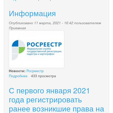
Кадастровая
палата
Информация
запустит
горячую
Опубликовано 11 марта, 2021 - 16:42 пользователем
линию
Приемная
для
11052015.jpg
жителей
России
Новости:
Росреестр
Подробнее
о
433 просмотра
Информация
С первого января 2021
года регистрировать
ранее возникшие права на