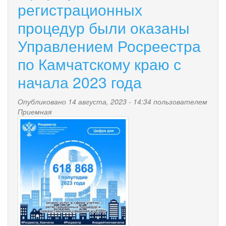
регистрационных
в
Управлении
процедур были оказаны
Росреестра
по
Управлением Росреестра
Камчатскому
краю
по Камчатскому краю с
начала 2023 года
Опубликовано 14 августа, 2023 - 14:34 пользователем
Приемная
cifra_dnya1.jpg