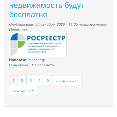
недвижимость будут
бесплатно
Опубликовано 30 декабря, 2020 - 11:35 пользователем
Приемная
r.jpg
Новости:
Росреестр
Подробнее
о
21 просмотр
С
первого
1
2
3
4
5
следующая ›
января
2021
последняя »
года
регистрировать
ранее
возникшие
права
на