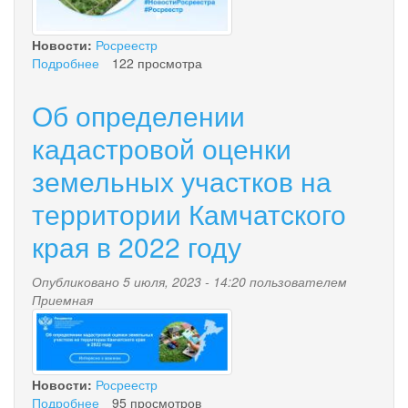
Новости:
Росреестр
Подробнее
о
122 просмотра
Регистрация
прав
Об определении
собственности
на
кадастровой оценки
земельные
земельных участков на
участки
иностранных
территории Камчатского
граждан
края в 2022 году
Опубликовано 5 июля, 2023 - 14:20 пользователем
Приемная
kad.ocenka.jpg
Новости:
Росреестр
Подробнее
о
95 просмотров