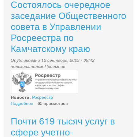
Состоялось очередное
заседание Общественного
совета в Управлении
Росреестра по
Камчатскому краю
Опубликовано 12 сентября, 2023 - 09:42
пользователем
Приемная
1.png
Новости:
Росреестр
Подробнее
о
65 просмотров
Состоялось
очередное
Почти 619 тысяч услуг в
заседание
Общественного
сфере учетно-
совета