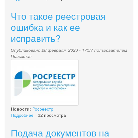
Об
определении
Что такое реестровая
кадастровой
оценки
ошибка и как ее
земельных
исправить?
участков
на
территории
Опубликовано 28 февраля, 2023 - 17:37 пользователем
Камчатского
Приемная
края
11052015.jpg
в
2022
году
Новости:
Росреестр
Подробнее
о
32 просмотра
Что
такое
Подача документов на
реестровая