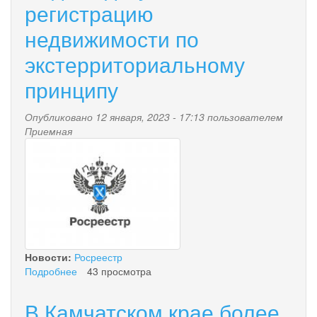
ошибка
регистрацию
и
недвижимости по
как
ее
экстерриториальному
исправить?
принципу
Опубликовано 12 января, 2023 - 17:13 пользователем
Приемная
rossreestr.jpg
Новости:
Росреестр
Подробнее
о
43 просмотра
Подача
документов
В Камчатском крае более
на