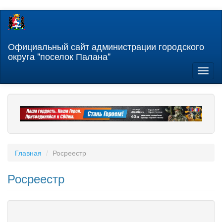
Перейти
к
основному
содержанию
Официальный сайт администрации городского
округа "поселок Палана"
Toggl
naviga
Главная
Росреестр
Росреестр