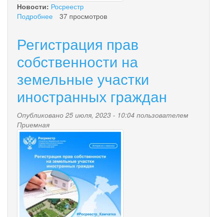
Новости:
Росреестр
Подробнее
о
37 просмотров
Почти
619
Регистрация прав
тысяч
услуг
собственности на
в
земельные участки
сфере
учетно-
иностранных граждан
регистрационных
процедур
были
Опубликовано 25 июля, 2023 - 10:04 пользователем
оказаны
Приемная
ig1.jpg
Управлением
Росреестра
по
Камчатскому
краю
с
начала
2023
года