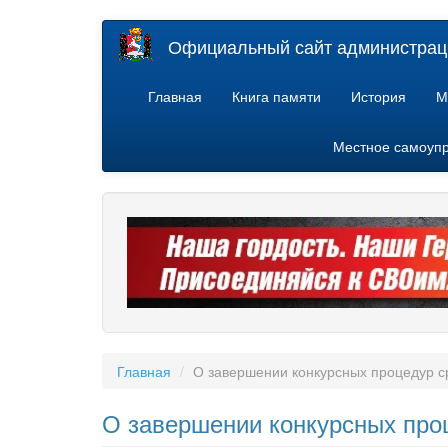
Перейти
Официальный сайт администраци
к
основному
содержанию
Главная
Книга памяти
История
М
Местное самоуп
Главная
О завершении конкурсных процедур с
О завершении конкурсных проц