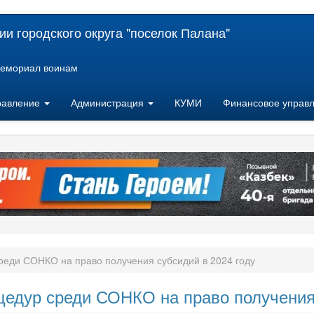
и городского округа "поселок Палана"
емориал воинам
равление
Администрация
КУМИ
Финансовое управ
реди СОНКО на право получения субсидий в 2024 году
едур среди СОНКО на право получения 