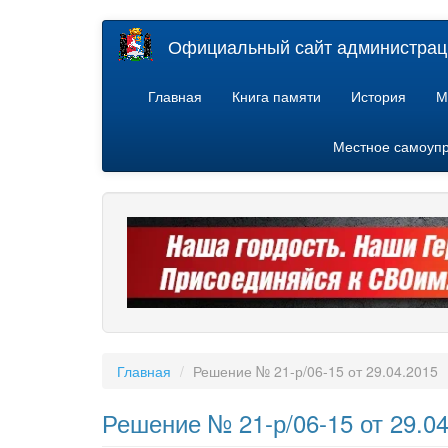
Перейти
Официальный сайт администраци
к
основному
содержанию
Главная
Книга памяти
История
М
Местное самоуп
Главная
Решение № 21-р/06-15 от 29.04.2015
Решение № 21-р/06-15 от 29.0