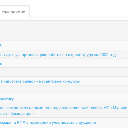
я содержимое
(активная
вкладка)
3
 на лучшую организацию работы по охране труда за 2022 год
ие
 подготовке заявок на грантовые конкурсы
рактику
ого контроля за ценами на продовольственные товары АО «Муниц
оект «Компас цен»
аждан и КФХ о намерении участвовать в аукционе