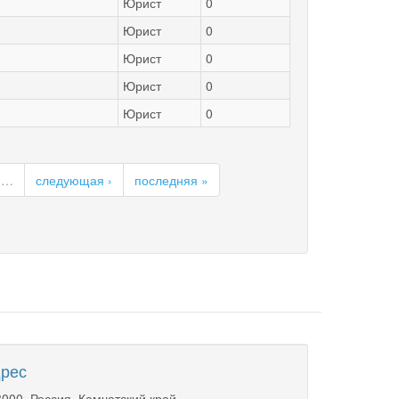
Юрист
0
Юрист
0
Юрист
0
Юрист
0
Юрист
0
…
следующая ›
последняя »
рес
000, Россия, Камчатский край,