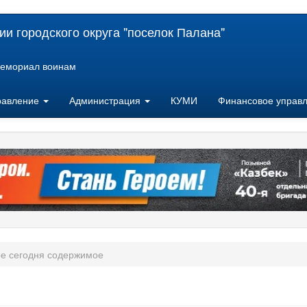
и городского округа "поселок Палана"
емориал воинам
равление
Администрация
КУМИ
Финансовое управ
е сегодня содержимое