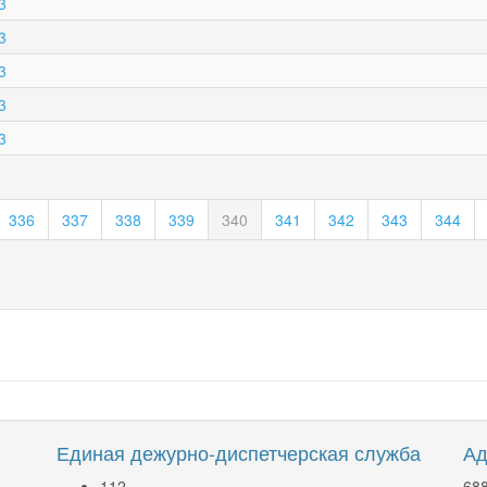
3
3
3
3
3
336
337
338
339
340
341
342
343
344
Единая дежурно-диспетчерская служба
Ад
112
688