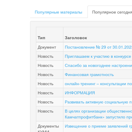
Главные
Популярные материалы
Популярное сегодн
вкладки
Тип
Заголовок
Документ
Постановление № 29 от 30.01.202
Новость
Приглашаем к участию в конкурсе
Новость
Спасибо за новогоднее настроен
Новость
Финансовая грамотность
Новость
онлайн-тренинг – консультации по
Новость
ИНФОРМАЦИЯ
Новость
Развивать активную социальную п
Новость
В целях организации общественн
Камчатпрофитбанк» запустило пр
Документы
Извещение о приеме заявлений гр
КУМИ