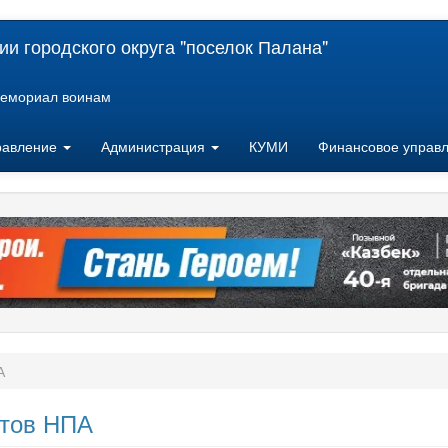
и городского округа "поселок Палана"
емориал воинам
равление
Администрация
КУМИ
Финансовое управ
А
ктов НПА