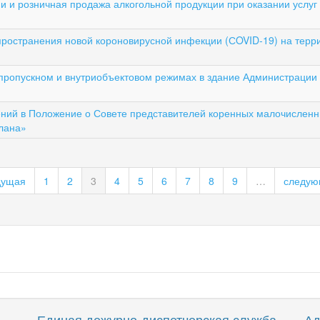
и и розничная продажа алкогольной продукции при оказании услуг
остранения новой короновирусной инфекции (СOVID-19) на терри
пропускном и внутриобъектовом режимах в здание Администрации г
ений в Положение о Совете представителей коренных малочисленн
алана»
дущая
1
2
3
4
5
6
7
8
9
…
следую
Единая дежурно-диспетчерская служба
Ад