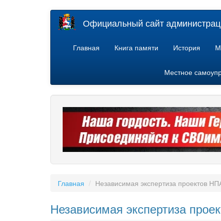
Перейти
Официальный сайт администраци
к
основному
содержанию
Главная
Книга памяти
История
М
Местное самоуп
Главная
Независимая экспертиза проектов НП
Независимая экспертиза прое