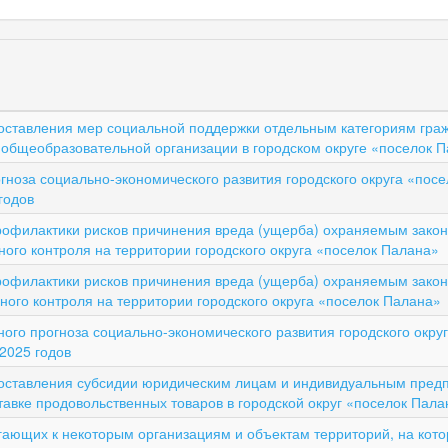
оставления мер социальной поддержки отдельным категориям граж
общеобразовательной организации в городском округе «поселок 
гноза социально-экономического развития городского округа «посе
годов
офилактики рисков причинения вреда (ущерба) охраняемым законо
го контроля на территории городского округа «поселок Палана»
офилактики рисков причинения вреда (ущерба) охраняемым законо
ого контроля на территории городского округа «поселок Палана»
ого прогноза социально-экономического развития городского окру
2025 годов
оставления субсидии юридическим лицам и индивидуальным пре
тавке продовольственных товаров в городской округ «поселок Пала
ающих к некоторым организациям и объектам территорий, на кото