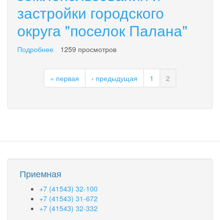
застройки городского
округа "поселок Палана"
Подробнее
о
1259 просмотров
Правила
землепользования
« первая
‹ предыдущая
1
2
и
застройки
городского
округа
"поселок
Палана"
Приемная
+7 (41543) 32-100
+7 (41543) 31-672
+7 (41543) 32-332