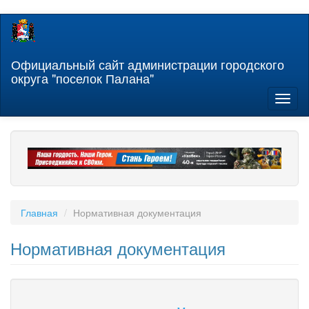
Перейти
к
основному
содержанию
Официальный сайт администрации городского
округа "поселок Палана"
Toggl
naviga
Главная
Нормативная документация
Нормативная документация