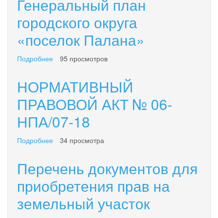
Генеральный план
АКТ
№
городского округа
11/05
«поселок Палана»
Принят
решением
Совета
Подробнее
о
95 просмотров
депутатов
Генеральный
городского
план
НОРМАТИВНЫЙ
округа»
городского
поселок
округа
ПРАВОВОЙ АКТ № 06-
Палана»
«поселок
«08»
НПА/07-18
Палана»
декабря
2011
Подробнее
о
34 просмотра
года
НОРМАТИВНЫЙ
ПРАВОВОЙ
Перечень документов для
АКТ
№
приобретения прав на
06-
земельный участок
НПА/07-
18