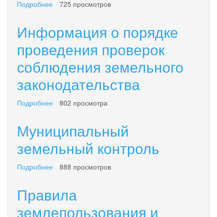
Подробнее
о
725 просмотров
Перечень
документов
Информация о порядке
для
приобретения
проведения проверок
прав
соблюдения земельного
на
земельный
законодательства
участок
Подробнее
о
802 просмотра
Информация
о
Муниципальный
порядке
проведения
земельный контроль
проверок
соблюдения
Подробнее
о
888 просмотров
земельного
Муниципальный
законодательства
земельный
Правила
контроль
землепользования и