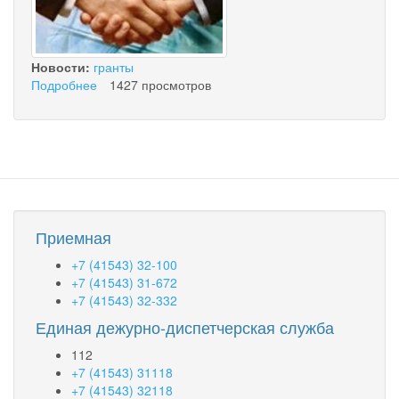
Новости:
гранты
Подробнее
о
1427 просмотров
О
предоставлении
грантов
субъектам
малого
предпринимательства
Приемная
+7 (41543) 32-100
+7 (41543) 31-672
+7 (41543) 32-332
Единая дежурно-диспетчерская служба
112
+7 (41543) 31118
+7 (41543) 32118