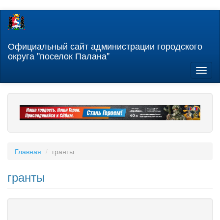
Перейти
к
основному
содержанию
Официальный сайт администрации городского
округа "поселок Палана"
Toggl
naviga
Главная
гранты
гранты