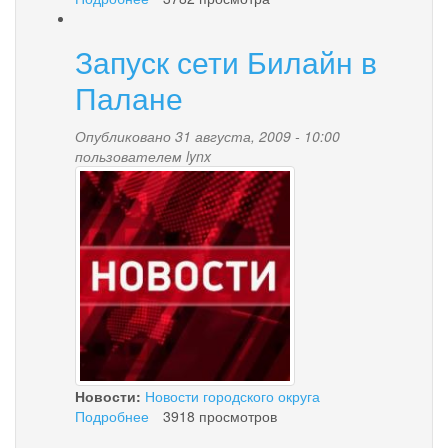
Подарки
ко
Запуск сети Билайн в
Дню
знаний
Палане
Опубликовано 31 августа, 2009 - 10:00
пользователем
lynx
news-
palana.jpg
Новости:
Новости городского округа
Подробнее
о
3918 просмотров
Запуск