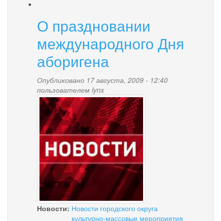
Проводятся
работы
О праздновании
по
обеспечению
международного Дня
безопасности
населения
аборигена
Опубликовано 17 августа, 2009 - 12:40
пользователем
lynx
news-
palana.jpg
Новости:
Новости городского округа
культурно-массовые мероприятия