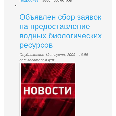
В
городском
Объявлен сбор заявок
округе
приняты
на предоставление
Правила
благоустройства
водных биологических
ресурсов
Опубликовано 19 августа, 2009 - 16:59
пользователем
lynx
news-
palana.jpg