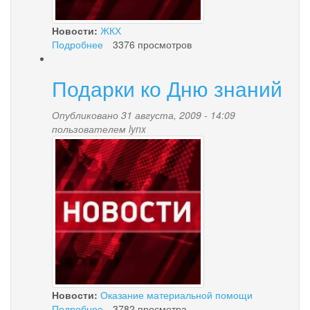
Новости:
ЖКХ
Подробнее
о
3376 просмотров
Продолжаются
работы
Подарки ко Дню знаний
по
подготовке
к
Опубликовано 31 августа, 2009 - 14:09
отопительному
пользователем
lynx
news-
периоду
2009-
palana.jpg
2010
Новости:
Оказание материальной помощи
Подробнее
о
3782 просмотра