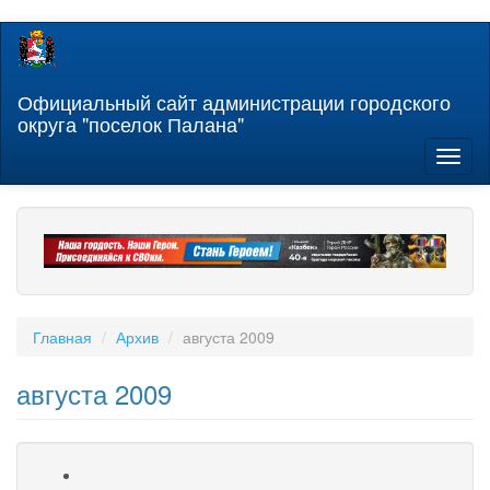
Перейти
к
основному
содержанию
Официальный сайт администрации городского
округа "поселок Палана"
Toggl
naviga
Главная
Архив
августа 2009
августа 2009