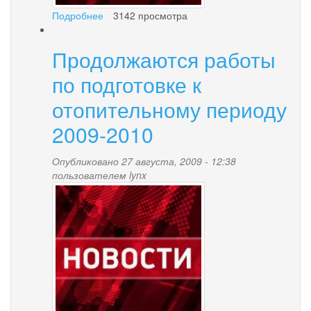
Подробнее
о
3142 просмотра
Объявлен
сбор
Продолжаются работы
заявок
на
по подготовке к
предоставление
водных
отопительному периоду
биологических
2009-2010
ресурсов
Опубликовано 27 августа, 2009 - 12:38
пользователем
lynx
news-
palana.jpg