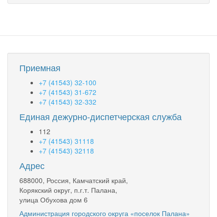
сети
Билайн
в
Палане
Приемная
+7 (41543) 32-100
+7 (41543) 31-672
+7 (41543) 32-332
Единая дежурно-диспетчерская служба
112
+7 (41543) 31118
+7 (41543) 32118
Адрес
688000, Россия, Камчатский край,
Корякский округ, п.г.т. Палана,
улица Обухова дом 6
Администрация городского округа «поселок Палана»