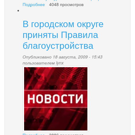
Подробнее
о
4048 просмотров
О
праздновании
В городском округе
международного
Дня
приняты Правила
аборигена
благоустройства
Опубликовано 18 августа, 2009 - 15:43
пользователем
lynx
news-
palana.jpg
Подробнее
о
3886 просмотров