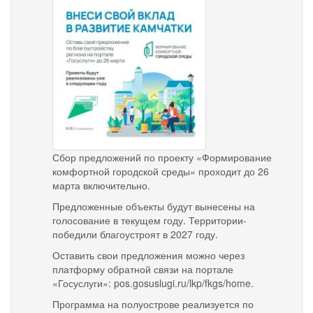
6g62bss9pf9lso6jrfr35obq
czugx0ghyu2eichy_tlx4jmgy9
Сбор предложений по проекту «Формирование
комфортной городской среды» проходит до 26
марта включительно.
Предложенные объекты будут вынесены на
голосование в текущем году. Территории-
победили благоустроят в 2027 году.
Оставить свои предложения можно через
платформу обратной связи на портале
«Госуслуги»: pos.gosuslugi.ru/lkp/fkgs/home.
️Программа на полуострове реализуется по