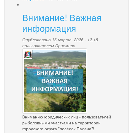
С
начала
Внимание! Важная
года
Отделение
информация
СФР
по
Опубликовано 16 марта, 2026 - 12:18
Камчатскому
пользователем
Приемная
краю
vnimanie_vazhnaya_inform
приняло
более
двухсот
заявлений
на
проведение
заблаговременной
работы
от
жителей
региона
Вниманию юридических лиц - пользователей
рыболовными участками на территории
городского округа "посёлок Палана"!