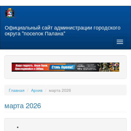
Перейти
к
основному
содержанию
Официальный сайт администрации городского
округа "поселок Палана"
Toggl
naviga
Главная
Архив
марта 2026
марта 2026