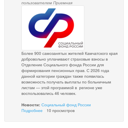
пользователем
Приемная
pensionnyy_fond.png
Более 900 самозанятых жителей Камчатского края
добровольно уплачивают страховые взносы в
Отделение Социального фонда России для
формирования пенсионных прав. С 2026 года
данной категории граждан также появилась
возможность получать выплаты по больничным
листам — этой программой в регионе уже
воспользовались 46 человек.
Новости:
Социальный фонд России
Подробнее
о
10 просмотров
Более
900
самозанятых