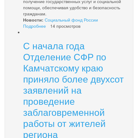
получение государственных услуг и социальной
помощи, обеспечивая удобство и безопасность
гражданам.
Новости:
Социальный фонд России
Подробнее
о
14 просмотров
Многодетные
семьи,
С начала года
пенсионеры
и
Отделение СФР по
люди
с
Камчатскому краю
инвалидностью
приняло более двухсот
в
Камчатском
заявлений на
крае
могут
проведение
оформить
цифровое
заблаговременной
удостоверение
в
работы от жителей
мессенджере
региона
«Мах»