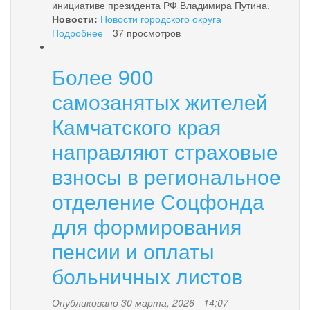
инициативе президента РФ Владимира Путина.
Новости:
Новости городского округа
Подробнее
о
37 просмотров
Менее
недели
Более 900
остаётся
до
самозанятых жителей
завершения
приёма
Камчатского края
предложений
направляют страховые
по
благоустройству
взносы в региональное
в
Камчатском
отделение Соцфонда
крае!
для формирования
пенсии и оплаты
больничных листов
Опубликовано 30 марта, 2026 - 14:07