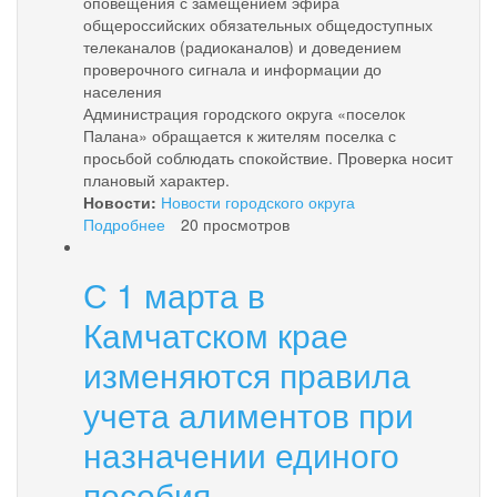
оповещения с замещением эфира
общероссийских обязательных общедоступных
телеканалов (радиоканалов) и доведением
проверочного сигнала и информации до
населения
Администрация городского округа «поселок
Палана» обращается к жителям поселка с
просьбой соблюдать спокойствие. Проверка носит
плановый характер.
Новости:
Новости городского округа
Подробнее
о
20 просмотров
ВНИМАНИЕ!
ПРОВЕРКА
С 1 марта в
СИСТЕМ
ОПОВЕЩЕНИЯ!
Камчатском крае
изменяются правила
учета алиментов при
назначении единого
пособия