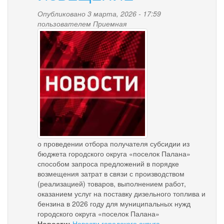
в
Камчатском
Опубликовано 3 марта, 2026 - 17:59
крае
пользователем
Приемная
news-
изменяются
правила
palana.jpg
учета
алиментов
при
назначении
единого
пособия
о проведении отбора получателя субсидии из
бюджета городского округа «поселок Палана»
способом запроса предложений в порядке
возмещения затрат в связи с производством
(реализацией) товаров, выполнением работ,
оказанием услуг на поставку дизельного топлива и
бензина в 2026 году для муниципальных нужд
городского округа «поселок Палана»
Новости:
Новости городского округа