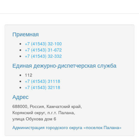
жителей
Камчатского
края
направляют
страховые
Приемная
взносы
в
+7 (41543) 32-100
региональное
+7 (41543) 31-672
отделение
+7 (41543) 32-332
Соцфонда
Единая дежурно-диспетчерская служба
для
формирования
112
пенсии
+7 (41543) 31118
и
+7 (41543) 32118
оплаты
Адрес
больничных
листов
688000, Россия, Камчатский край,
Корякский округ, п.г.т. Палана,
улица Обухова дом 6
Администрация городского округа «поселок Палана»