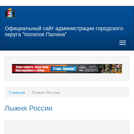
Перейти
к
основному
содержанию
Официальный сайт администрации городского
округа "поселок Палана"
Toggl
naviga
Главная
Лыжня России
Лыжня России