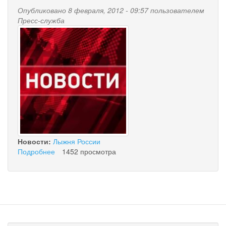
«Лыжня
Опубликовано 8 февраля, 2012 - 09:57 пользователем
России»
Пресс-служба
news-
palana.jpg
Новости:
Лыжня России
Подробнее
о
1452 просмотра
Объявление:
на
лыжню!