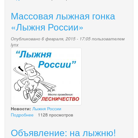
Лыжня
России
Массовая лыжная гонка
2015
в
«Лыжня России»
Палане
Опубликовано 6 февраля, 2015 - 17:05 пользователем
lynx
lyzhnya_rossii.jpg
Новости:
Лыжня России
Подробнее
о
1128 просмотров
Массовая
лыжная
Объявление: на лыжню!
гонка