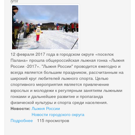
lynx
«Лыжня
img_0110.jpg
России
-
2018».
12 февраля 2017 года в городском округе «поселок
Палана» прошла общероссийская лыжная гонка «Лыжня
России -2017». "Лыжня России" проводится ежегодно и
всегда является большим праздником, рассчитанным на
широкий круг любителей лыжного спорта. Целью
спортивного мероприятия является привлечение
взрослых и молодежи к регулярным занятиям лыжными
гонками и дальнейшее развитие и пропаганда
физической культуры и спорта среди населения.
Новости:
Лыжня России
Новости городского округа
Подробнее
о
115 просмотров
Лыжня
России