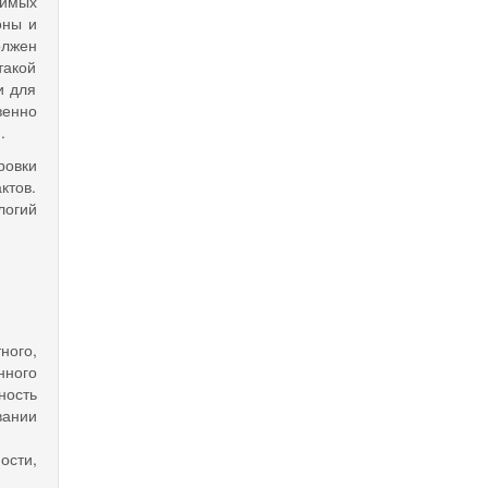
чимых
оны и
олжен
такой
и для
венно
.
ровки
ктов.
логий
ного,
нного
ность
вании
ости,