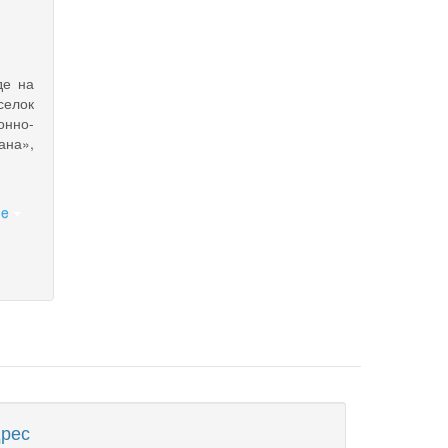
де на
селок
нно-
ана»,
ne
рес