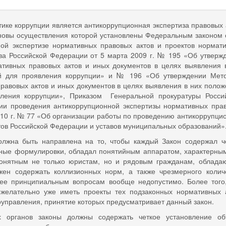
тике коррупции является антикоррупционная экспертиза правовых 
сновы осуществления которой установлены Федеральным законом 
ой экспертизе нормативных правовых актов и проектов нормат
ва Российской Федерации от 5 марта 2009 г. № 195 «Об утверж
тивных право­вых актов и иных документов в целях выявления 
ий для проявления коррупции» и № 196 «Об утверждении Мет
равовых актов и иных документов в целях выявления в них полож
ления коррупции», Приказом Генеральной прокуратуры Росси
ции проведения антикоррупционной экспертизы нормативных пра
010 г. № 77 «Об организации работы по проведению антикоррупци
тов Российской Федерации и уставов муниципальных образований»
олжна быть направлена на то, чтобы каждый Закон содержал ч
ные формулировки, обладал понятийным аппаратом, характерны
понятным не только юристам, но и рядовым гражданам, облад
жен содержать коллизионных норм, а также чрезмерного колич
лее принципиальным вопросам вообще недопустимо. Более того
желательно уже иметь проекты тех подзаконных нормативных 
оуправления, принятие которых предусматривает данный закон.
х органов законы должны содержать четкое установление о