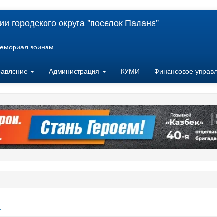
и городского округа "поселок Палана"
емориал воинам
равление
Администрация
КУМИ
Финансовое управ
а