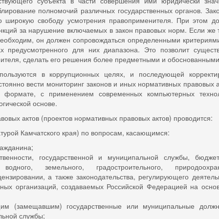
яйствующего субъекта в части совершения ими юридически зна
блирование полномочий различных государственных органов. Зак
но широкую свободу усмотрения правоприменителя. При этом д
кций за нарушение включаемых в закон правовых норм. Если же 
 необходим, он должен сопровождаться определенными критериям
ах предусмотренного для них диапазона. Это позволит сущест
нителя, сделать его решения более предметными и обоснованными
пользуются в коррупционных целях, и последующей корректи
тоянно вести мониторинг законов и иных нормативных правовых а
м формате, с применением современных компьютерных техно
гической основе.
вовых актов (проектов нормативных правовых актов) проводится:
турой Камчатского края) по вопросам, касающимся:
ражданина;
твенности, государственной и муниципаль­ной службы, бюджет
водного, земельного, гра­достроительного, природоохра
цензиро­вании, а также законодательства, регулирующего деятель
иных организаций, создаваемых Российской Федерацией на осно
им (замещавшим) государственные или муниципальные должн
льной службы;