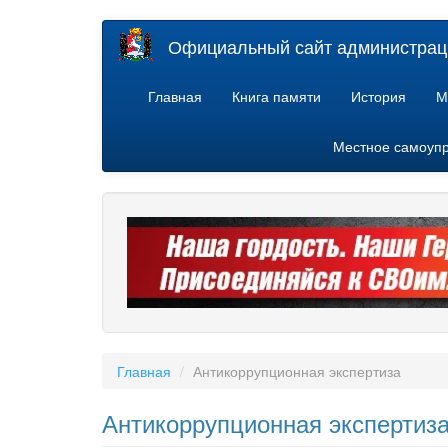
Перейти
Официальный сайт администраци
к
основному
содержанию
Главная
Книга памяти
История
М
Местное самоуп
Главная
Антикоррупционная экспертиза
Антикоррупционная экспертиз