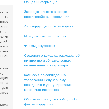
Общая информация
Законодательство в сфере
актов
противодействия коррупции
от 17
ивных
Антикоррупционная экспертиза
дении
в них
Методические материалы
одики
ений,
Формы документов
йской
вовых
Сведения о доходах, расходах, об
онной
имуществе и обязательствах
.
имущественного характера
еткие
м для
Комиссия по соблюдению
ающим
требований к служебному
ества
поведению и урегулированию
, для
конфликта интересов
актов
Обратная связь для сообщений о
фактах коррупции
бъема