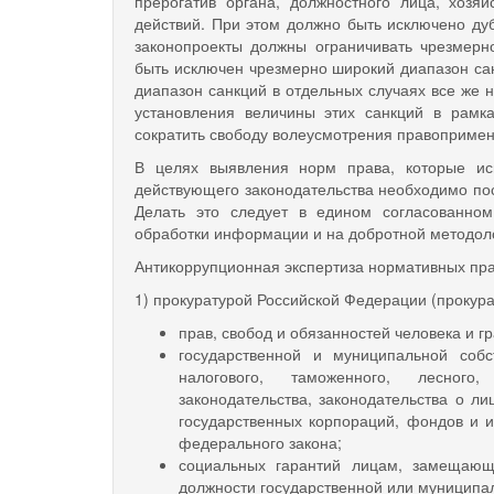
прерогатив органа, должностного лица, хоз
действий. При этом должно быть исключено ду
законопроекты должны ограничивать чрезмер
быть исключен чрезмерно широкий диапазон сан
диапазон санкций в отдельных случаях все же
установления величины этих санкций в рамк
сократить свободу волеусмотрения правоприме
В целях выявления норм права, которые ис
действующего законодательства необходимо пос
Делать это следует в едином согласованно
обработки информации и на добротной методоло
Антикоррупционная экспертиза нормативных пра
1) прокуратурой Российской Федерации (прокура
прав, свобод и обязанностей человека и г
государственной и муниципальной собс
налогового, таможенного, лесного, 
законодательства, законодательства о ли
государственных корпо­раций, фондов и 
федерального закона;
социальных гарантий лицам, замещающ
должности государственной или муниципа