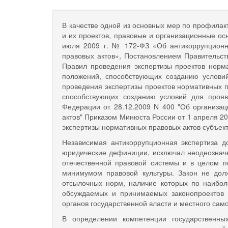
В качестве одной из основных мер по профилак
и их проектов, правовые и организационные о
июля 2009 г. № 172-ФЗ «Об антикоррупционн
правовых актов», Постановлением Правительст
Правил проведения экспертизы проектов норма
положений, способствующих созда­нию услов
проведения экспертизы проектов нормативных п
способствующих созданию условий для прояв
Федерации от 28.12.2009 N 400 "Об организа
актов" Приказом Минюста России от 1 апреля 2
экспертизы нормативных правовых актов субъек
Независимая антикоррупционная экспертиза д
юридические дефиниции, исключал неоднознач
отечественной правовой системы и в целом 
минимумом правовой культуры. Закон не дол
отсылочных норм, наличие которых по наибо
обсуждаемых и принимаемых законопроектов 
органов государственной власти и местного сам
В определении компетенции государственны