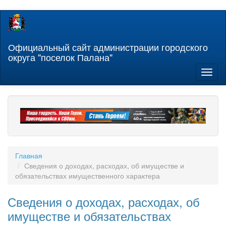
Перейти
к
основному
содержанию
Официальный сайт администрации городского
округа "поселок Палана"
Toggl
naviga
Главная
Сведения о доходах, расходах, об имуществе и
обязательствах имущественного характера
Сведения о доходах, расходах, об
имуществе и обязательствах