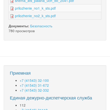
shema_ats_palana_uch_do_2041.pdf
prilozhenie_no1_k_sts.pdf
prilozhenie_no2_k_sts.pdf
Документы:
Безопасность
780 просмотров
Приемная
+7 (41543) 32-100
+7 (41543) 31-672
+7 (41543) 32-332
Единая дежурно-диспетчерская служба
112
+7 (41543) 31118