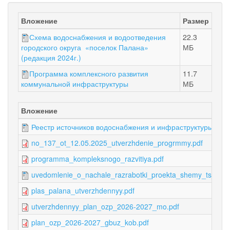
Вложение
Размер
Схема водоснабжения и водоотведения
22.3
МБ
городского округа «поселок Палана»
(редакция 2024г.)
Программа комплексного развития
11.7
МБ
коммунальной инфраструктуры
Вложение
Реестр источников водоснабжения и инфраструктуры вод
no_137_ot_12.05.2025_utverzhdenie_progrmmy.pdf
programma_kompleksnogo_razvitiya.pdf
uvedomlenie_o_nachale_razrabotki_proekta_shemy_ts_202
plas_palana_utverzhdennyy.pdf
utverzhdennyy_plan_ozp_2026-2027_mo.pdf
plan_ozp_2026-2027_gbuz_kob.pdf