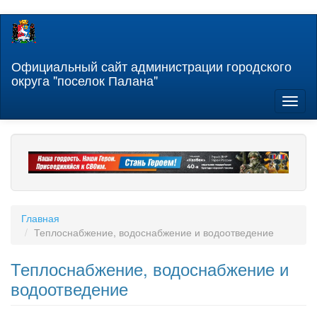
Перейти
к
основному
содержанию
Официальный сайт администрации городского
округа "поселок Палана"
Toggl
naviga
Главная
Теплоснабжение, водоснабжение и водоотведение
Теплоснабжение, водоснабжение и
водоотведение