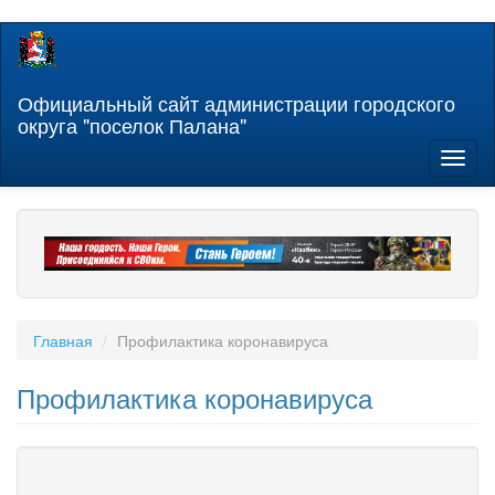
Перейти
к
основному
содержанию
Официальный сайт администрации городского
округа "поселок Палана"
Toggl
naviga
Главная
Профилактика коронавируса
Профилактика коронавируса