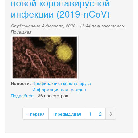
новой коронавирусной
опасности
инфекции (2019-nCoV)
готовы
Опубликовано 4 февраля, 2020 - 11:44 пользователем
Приемная
1.jpg
Новости:
Профилактика коронавируса
Информация для граждан
Подробнее
о
36 просмотров
О
мерах
« первая
‹ предыдущая
1
2
3
профилактики
новой
коронавирусной
инфекции