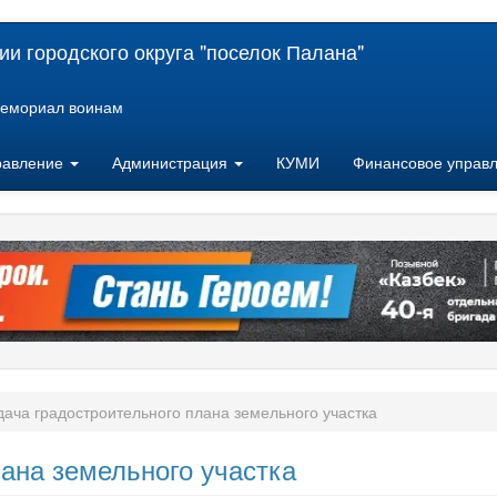
и городского округа "поселок Палана"
емориал воинам
равление
Администрация
КУМИ
Финансовое управ
ача градостроительного плана земельного участка
ана земельного участка