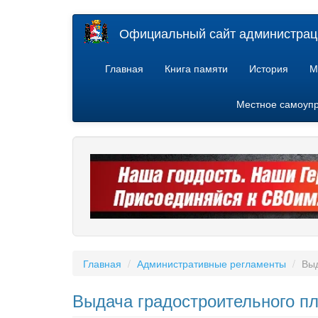
Перейти
Официальный сайт администраци
к
основному
содержанию
Главная
Книга памяти
История
М
Местное самоуп
Главная
Административные регламенты
Выд
Выдача градостроительного пл