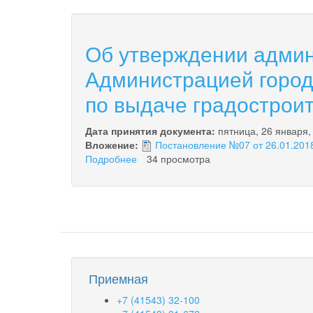
Об утверждении админ
Администрацией город
по выдаче градостроит
Дата принятия документа:
пятница, 26 января,
Вложение:
Постановление №07 от 26.01.2018
Подробнее
о
34 просмотра
Об
утверждении
административного
регламента
по
предоставлению
Администрацией
городского
Приемная
округа
«посёлок
+7 (41543) 32-100
Палана»