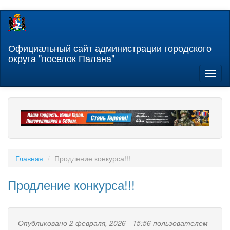
Перейти
к
основному
содержанию
Официальный сайт администрации городского
округа "поселок Палана"
Toggl
naviga
Главная
Продление конкурса!!!
Продление конкурса!!!
Опубликовано 2 февраля, 2026 - 15:56 пользователем