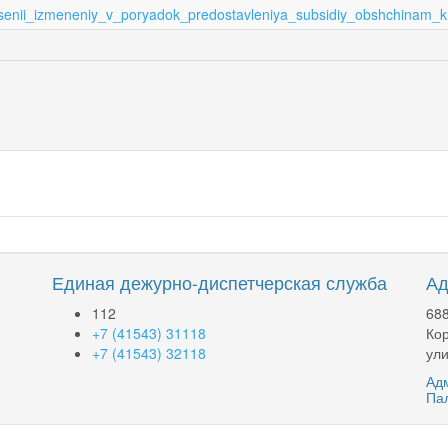
esenii_izmeneniy_v_poryadok_predostavleniya_subsidiy_obshchinam
Единая дежурно-диспетчерская служба
Ад
112
688
+7 (41543) 31118
Кор
+7 (41543) 32118
ули
Адм
Па