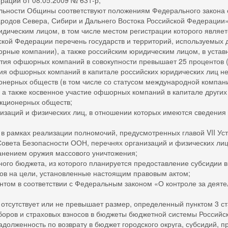
сти Общины соответствуют положениям Федерального закона от
родов Севера, Сибири и Дальнего Востока Российской Федерации»
ким лицом, в том числе местом регистрации которого является
кой Федерации перечень государств и территорий, используемых 
рные компании), а также российским юридическим лицом, в уставн
астия офшорных компаний в совокупности превышает 25 процентов 
ия офшорных компаний в капитале российских юридических лиц не 
нерных обществ (в том числе со статусом международной компани
 а также косвенное участие офшорных компаний в капитале других
акционерных обществ;
й и физических лиц, в отношении которых имеются сведения об
мках реализации полномочий, предусмотренных главой VII Уст
вета Безопасности ООН, перечнях организаций и физических лиц
анением оружия массового уничтожения;
бюджета, из которого планируется предоставление субсидии в с
ов на цели, установленные настоящим правовым актом;
в соответствии с Федеральным законом «О контроле за деятел
ствует или не превышает размер, определенный пунктом 3 стат
сборов и страховых взносов в бюджеты бюджетной системы Российс
нность по возврату в бюджет городского округа, субсидий, пре