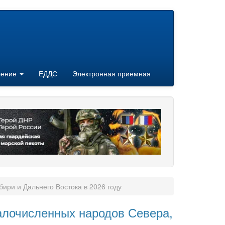
ление
ЕДДС
Электронная приемная
ри и Дальнего Востока в 2026 году
алочисленных народов Севера,