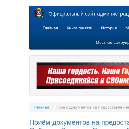
Перейти
Официальный сайт администраци
к
основному
содержанию
Главная
Книга памяти
История
М
Местное самоуп
Главная
Приём документов на предоставление
Приём документов на предост