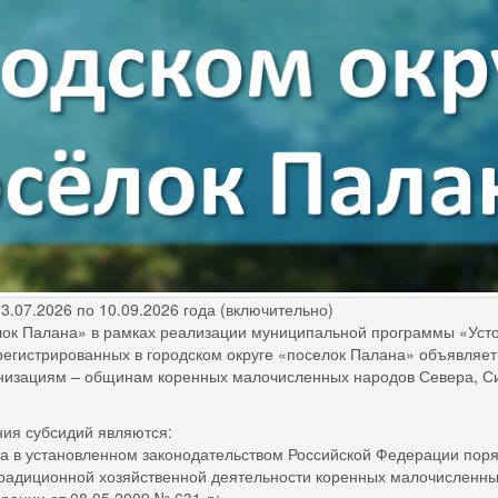
.2026 по 10.09.2026 года (включительно)
Палана» в рамках реализации муниципальной программы «Устой
регистрированных в городском округе «поселок Палана» объявляет
низациям – общинам коренных малочисленных народов Севера, Сиб
 субсидий являются:
становленном законодательством Российской Федерации порядке
 традиционной хозяйственной деятельности коренных малочисленн
ации от 08.05.2009 № 631-р;