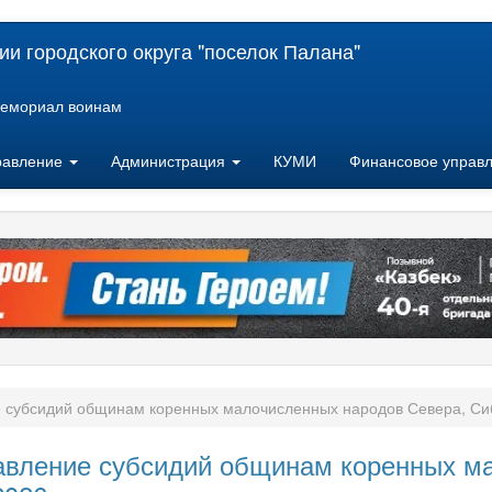
и городского округа "поселок Палана"
емориал воинам
равление
Администрация
КУМИ
Финансовое управ
 субсидий общинам коренных малочисленных народов Севера, Сиби
авление субсидий общинам коренных м