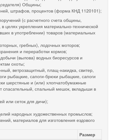
едседателя) Общины;
ней, штрафов, процентов (форма КНД 1120101);
учений (с расчетного счета общины,
, в целях укрепления материально-технической
ывших в употреблении) товаров (материальных
торных, гребных), лодочных моторов;
ранения и переработки кормов;
обычи (вылова) водных биоресурсов и
ктам охоты;
ый, ветрозащитный, плащ-накидка, свитер,
поги рыбацкие, сапоги-брюки рыбацкие, сапоги
оски шерстяные и (или) хлопчатобумажные
лет спасательный, спальный мешок, вкладыши в
 или сеток для дичи);
елий народных художественных промыслов;
ний, материалов для изготовления ездового
Размер