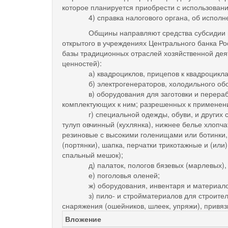
которое планируется приобрести с использован
4) справка налогового органа, об исполнении
Общины направляют средства субсидии путем 
открытого в учреждениях Центрального банка Р
базы традиционных отраслей хозяйственной деят
ценностей):
а) квадроциклов, прицепов к квадроциклам, сн
б) электрогенераторов, холодильного оборуд
в) оборудования для заготовки и переработки
комплектующих к ним; разрешенных к применени
г) специальной одежды, обуви, и других сред
тулуп овчинный (кухлянка), нижнее белье хлопч
резиновые с высокими голенищами или ботинки, 
(портянки), шапка, перчатки трикотажные и (ил
спальный мешок);
д) палаток, пологов бязевых (марлевых), эле
е) поголовья оленей;
ж) оборудования, инвентаря и материалов, н
з) пило- и стройматериалов для строительств
снаряжения (ошейников, шлеек, упряжи), привязи
Вложение