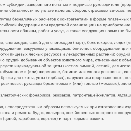
ием субсидии, заверенного печатью и подписью руководителя (пр
 обязанности по уплате налогов, сборов, страховых взносов, пе
безналичных расчетов с контрагентами в форме платежных пор
оссийской Федерации или кредитной организации) на приобретение
ельности общины, работ и услуг, а также следующих новых (не б
егоходов, саней для снегоходов (нарт), болотоходов, лодок (мо
ования, вакуумных упаковщиков, бензопил, оборудования для х
 пищевых лесных ресурсов и лекарственных растений; орудий д
ю орудий добывания объектов животного мира, отнесенных к объе
ств индивидуальной защиты (костюм зимний, летний, демисезонн
атобумажное и (или) шерстяное, ботинки или сапоги резиновые, са
брюки для охоты, унты (торбаса), нарукавники прорезиненные, н
и) резиновые, рукавицы брезентовые и (или) теплые (меховые), жи
ктрических фонариков, рюкзаков, патронташей-жилетов, ягдташей
епосредственным образом используемых при изготовлении изд
а и ремонта будок, вольеров, хозяйственных построек и сооруже
 (цепей, карабинов, вертлюг) и нарт, кормов, вакцин.