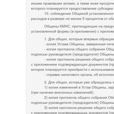
иными правовыми актами, а также иная просроч
которого планируется предоставление субсидии 
10. соблюдение Общиной установленного со
расходов в размере не менее 5 процентов от о
Общины КМНС, претендующие на предоставлен
установленной формы (в приложении) с прилож
1. Для общин, которые впервые обращаютс
- копия Устава Общины, заверенная печатью
- копия протокола общего собрания Общины 
подписью руководителя (председателя) Общины
- копия протокола решения общего собрания 
с приложением подтверждающих документов (прай
которое планируется приобрести с использован
- справка налогового органа, об исполнении 
2. Для общин, которые уже обращались в Адм
1) копия изменений в Устав Общины, зарегис
(при наличии внесенных изменений);
2) копия протокола общего собрания Общины
подписью руководителя (председателя) Общины
3) копия протокола решения общего собрания
с приложением подтверждающих документов (прай