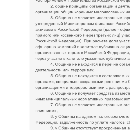
2. общие принципы организации и деятельно
организации общин коренных малочисленных на
3. Община не является иностранным юридичес
утвержденный Министерством финансов Российс
активами в Российской Федерации (далее - офшо
прямого или косвенного (через третьих лиц) уч
Российской Федерации). При расчете доли участ
офшорных компаний в капитале публичных акцио
организованных торгах в Российской Федерации,
через участие в капитале указанных публичных 
4. Община не находится в перечне организаци
деятельности или терроризму;
5. Община не находится в составляемых в ра
органами, специально созданными решениями Со
организациями и террористами или с распростр
6. Община не получает средства из местного 
иных муниципальных нормативных правовых акт
7. Община не является иностранным агентом 
влиянием»;
8. у Общины на едином налоговом счете отсут
Федерации, задолженность по уплате налогов, 
9. у Общины отсутствует просроченная задолже