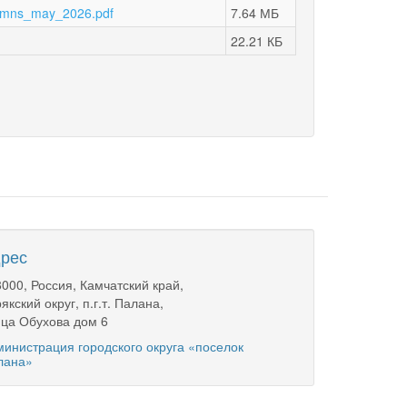
_kmns_may_2026.pdf
7.64 МБ
22.21 КБ
рес
000, Россия, Камчатский край,
якский округ, п.г.т. Палана,
ца Обухова дом 6
инистрация городского округа «поселок
лана»