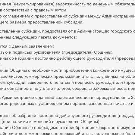
енная (неурегулированная) задолженность по денежным обязатель
в соответствии с правовым актом;
глашением о предоставлении субсидии между Администрацией
бщего размера предоставленной субсидии;
ие субсидий, предоставляют в Администрацию городского ок
ением следующего пакета документов:
я с данным заявлением:
 и подписью руководителя (председателя) Общины;
об избрании постоянно действующего руководителя (председат
;
Общины о необходимости приобретения конкретного имущества
с-листов, коммерческих предложений и т.п., полученных не более
ием субсидии, заверенного печатью и подписью руководителя (пр
обязанности по уплате налогов, сборов, страховых взносов, пен
инистрацию с данным видом заявления в период начиная с 202
трированных в установленном порядке, заверенная печатью и 
 об избрании постоянно действующего руководителя (председа
 (при наличии изменений в руководстве Общины);
 Общины о необходимости приобретения конкретного имуществ
с-листов, коммерческих предложений и т.п., полученных не более