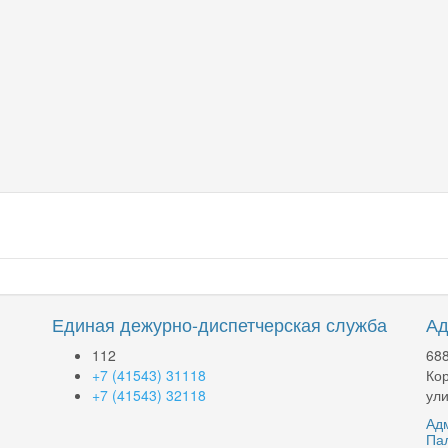
Единая дежурно-диспетчерская служба
Ад
112
688
+7 (41543) 31118
Кор
+7 (41543) 32118
ули
Адм
Па