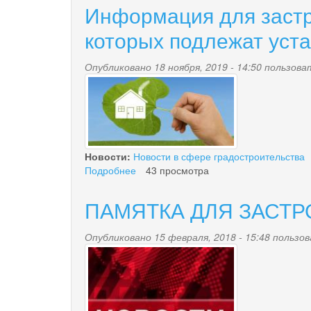
правообладателей
Информация для застр
ранее
учтенных
которых подлежат уст
объектов
недвижимости
Опубликовано 18 ноября, 2019 - 14:50 пользов
szz.jpg
Новости:
Новости в сфере градостроительства
Подробнее
о
43 просмотра
Информация
для
ПАМЯТКА ДЛЯ ЗАСТ
застройщиков
и
Опубликовано 15 февраля, 2018 - 15:48 польз
правообладателей
news-
объектов,
в
palana.jpg
отношении
которых
подлежат