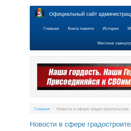
Перейти
Официальный сайт администраци
к
основному
содержанию
Главная
Книга памяти
История
М
Местное самоуп
Главная
Новости в сфере градостроительства
Новости в сфере градостроите