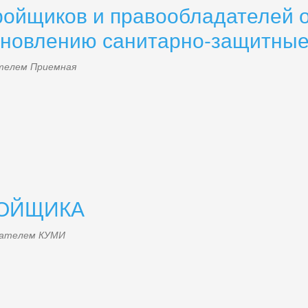
ойщиков и правообладателей о
ановлению санитарно-защитные
ателем
Приемная
РОЙЩИКА
ователем
КУМИ