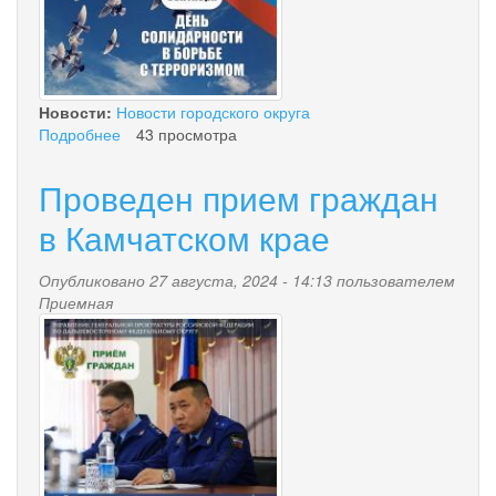
Новости:
Новости городского округа
Подробнее
о
43 просмотра
Скажем
терроризму
Проведен прием граждан
–
НЕТ!
в Камчатском крае
Опубликовано 27 августа, 2024 - 14:13 пользователем
Приемная
photo_2024-
08-
27_11-
22-
35.jpg