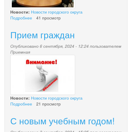
Новости:
Новости городского округа
Подробнее
о
41 просмотр
Не
хватило
Прием граждан
одного
голоса...
Опубликовано 6 сентября, 2024 - 12:24 пользователем
Приемная
ct9mgaznnca.jpg
Новости:
Новости городского округа
Подробнее
о
21 просмотр
Прием
граждан
С новым учебным годом!
Опубликовано 3 сентября, 2024 - 15:25 пользователем