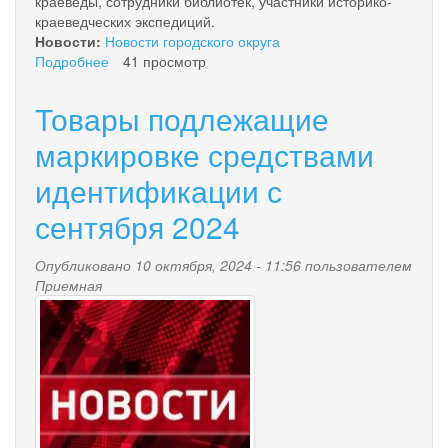
краеведы, сотрудники библиотек, участники историко-
краеведческих экспедиций.
Новости:
Новости городского округа
Подробнее
о
41 просмотр
30
вопросов
Товары подлежащие
о
Камчатке
маркировке средствами
идентификации с
сентября 2024
Опубликовано 10 октября, 2024 - 11:56 пользователем
Приемная
news-
palana.jpg