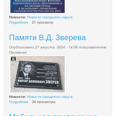
Новости:
Новости городского округа
Подробнее
о
21 просмотр
Проведен
прием
Памяти В.Д. Зверева
граждан
в
Опубликовано 27 августа, 2024 - 14:08 пользователем
Камчатском
Приемная
крае
img_3812.jpg
Новости:
Новости городского округа
Подробнее
о
34 просмотра
Памяти
В.Д.