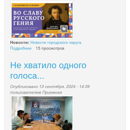
snimok.png
Новости:
Новости городского округа
Подробнее
о
15 просмотров
«Культура
для
Не хватило одного
школьников»
голоса...
Опубликовано 13 сентября, 2024 - 14:39
пользователем
Приемная
mini_img_4157.jpg