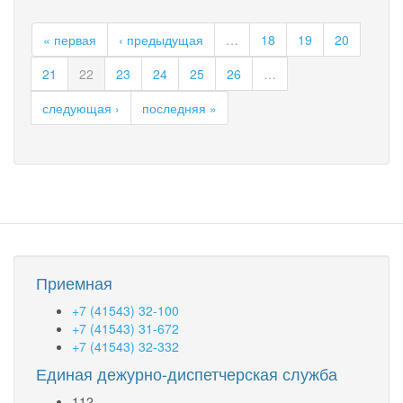
Мобильное
приложение
« первая
‹ предыдущая
…
18
19
20
«МЧС
России»
21
22
23
24
25
26
…
следующая ›
последняя »
Приемная
+7 (41543) 32-100
+7 (41543) 31-672
+7 (41543) 32-332
Единая дежурно-диспетчерская служба
112