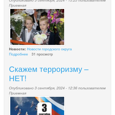
Приемная
mini_img_3983.jpg
Новости:
Новости городского округа
Подробнее
о
31 просмотр
С
новым
Скажем терроризму –
учебным
годом!
НЕТ!
Опубликовано 3 сентября, 2024 - 12:36 пользователем
Приемная
3_sentyabrya.jpg