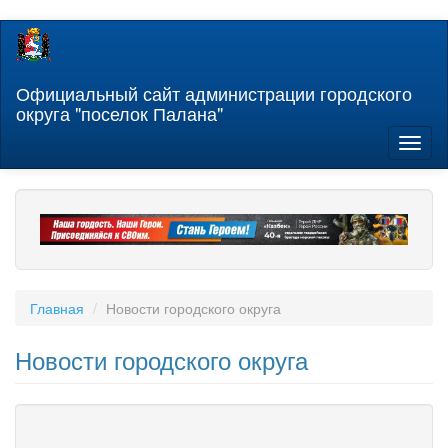
Перейти
к
основному
содержанию
Официальный сайт администрации городского
округа "поселок Палана"
Toggl
naviga
Главная
Новости городского округа
Новости городского округа