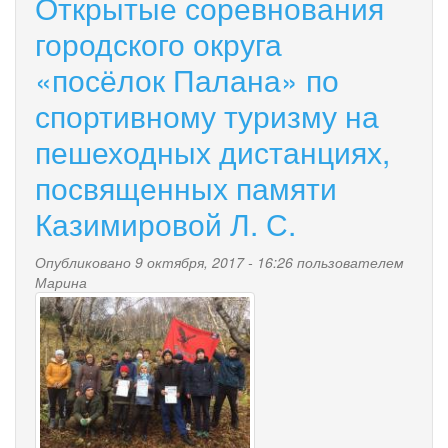
Открытые соревнования
обсуждениях
по
городского округа
проекту
«посёлок Палана» по
муниципальной
программы
спортивному туризму на
«Формирование
комфортной
пешеходных дистанциях,
городской
среды
посвященных памяти
в
городском
Казимировой Л. С.
округе
«поселок
Опубликовано 9 октября, 2017 - 16:26 пользователем
Палана»
Марина
на
na_zastavku_i_v_tekst.jpg
2018
-
2022
годы»