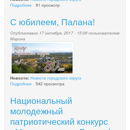
Подробнее
о
91 просмотр
Школьники
сразились
С юбилеем, Палана!
со
студентами
Опубликовано 17 октября, 2017 - 15:09 пользователем
в
Марина
муниципальном
80let-
молодежном
интеллектуальном
okruzhnomu-
проекте
«Содружество
centru.jpg
Независимых
Государств»!
Новости:
Новости городского округа
Подробнее
о
542 просмотра
С
юбилеем,
Национальный
Палана!
молодежный
патриотический конкурс