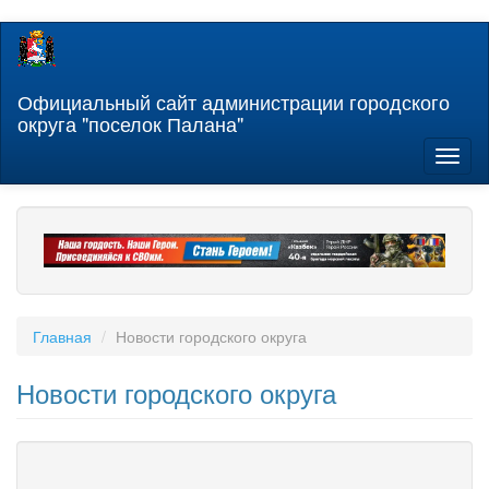
Перейти
к
основному
содержанию
Официальный сайт администрации городского
округа "поселок Палана"
Toggl
naviga
Главная
Новости городского округа
Новости городского округа