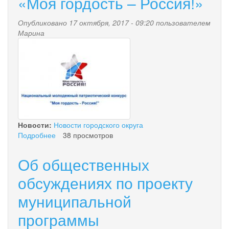
«Моя гордость – Россия!»
Опубликовано 17 октября, 2017 - 09:20 пользователем
Марина
11111111111111.jpg
Новости:
Новости городского округа
Подробнее
о
38 просмотров
Национальный
молодежный
Об общественных
патриотический
конкурс
обсуждениях по проекту
«Моя
муниципальной
гордость
–
программы
Россия!»