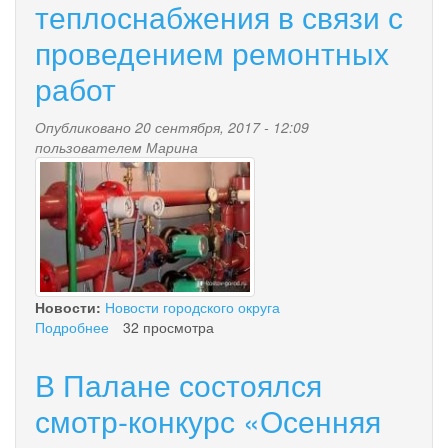
транспортных
теплоснабжения в связи с
средств
проведением ремонтных
по
улице
работ
«Набережная»
Опубликовано 20 сентября, 2017 - 12:09
пользователем
Марина
i.jpg
Новости:
Новости городского округа
Подробнее
о
32 просмотра
Об
отключении
В Палане состоялся
теплоснабжения
в
смотр-конкурс «Осенняя
связи
с