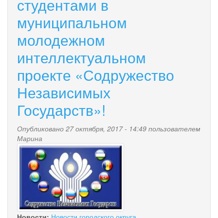
студентами в
единый
муниципальном
сайт
молодежном
интеллектуальном
проекте «Содружество
Независимых
Государств»!
Опубликовано 27 октября, 2017 - 14:49 пользователем
Марина
sodruzhestvo.jpg
Новости:
Новости городского округа