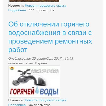
Новости:
Новости городского округа
Подробнее
о
111 просмотров
Открытые
соревнования
Об отключении горячего
городского
округа
водоснабжения в связи с
«посёлок
проведением ремонтных
Палана»
по
работ
спортивному
туризму
на
Опубликовано 25 сентября, 2017 - 10:53
пешеходных
пользователем
Марина
oo.jpg
дистанциях,
посвященных
памяти
Казимировой
Л.
С.
Новости:
Новости городского округа
Подробнее
о
44 просмотра