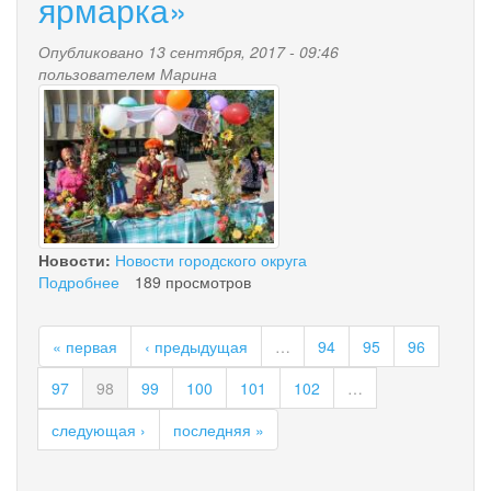
ярмарка»
проведением
ремонтных
Опубликовано 13 сентября, 2017 - 09:46
работ
пользователем
Марина
img_7584.jpg
Новости:
Новости городского округа
Подробнее
о
189 просмотров
В
Палане
« первая
‹ предыдущая
…
94
95
96
состоялся
смотр-
97
98
99
100
101
102
…
конкурс
«Осенняя
следующая ›
последняя »
ярмарка»