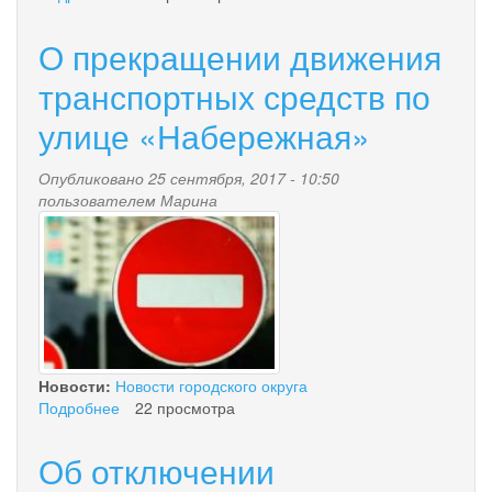
Об
отключении
О прекращении движения
горячего
водоснабжения
транспортных средств по
в
улице «Набережная»
связи
с
проведением
Опубликовано 25 сентября, 2017 - 10:50
ремонтных
пользователем
Марина
работ
dzh.jpg
Новости:
Новости городского округа
Подробнее
о
22 просмотра
О
прекращении
Об отключении
движения