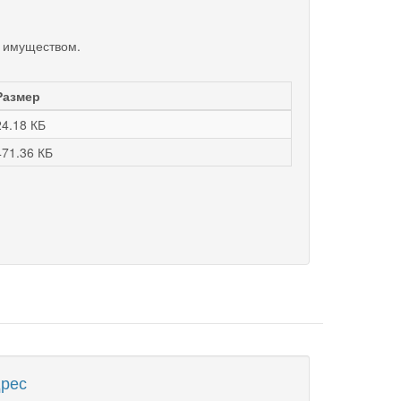
м имуществом.
Размер
24.18 КБ
471.36 КБ
рес