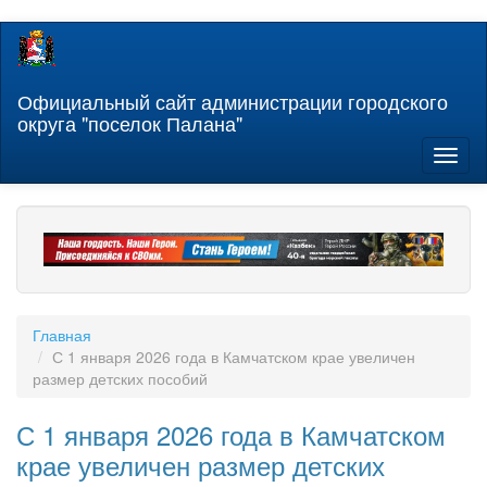
Перейти
к
основному
содержанию
Официальный сайт администрации городского
округа "поселок Палана"
Toggl
naviga
Главная
С 1 января 2026 года в Камчатском крае увеличен
размер детских пособий
С 1 января 2026 года в Камчатском
крае увеличен размер детских