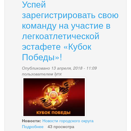
Успей
участие
в
зарегистрировать свою
акции
«Бессмертный
команду на участие в
полк»!
легкоатлетической
эстафете «Кубок
Победы»!
Опубликовано 13 апреля, 2018 - 11:09
пользователем
lynx
5633c1bb0f4c20d39045fb2
Новости:
Новости городского округа
Подробнее
о
43 просмотра