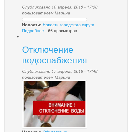
Опубликовано 16 апреля, 2018 - 17:38
пользователем
Марина
7.jpg
Новости:
Новости городского округа
Подробнее
о
66 просмотров
Молодогвардейцы
Паланы
Отключение
приглашают
всех
водоснабжения
жителей
и
Опубликовано 17 апреля, 2018 - 17:48
гостей
пользователем
Марина
Паланы
voda.jpg
принять
участие
в
акции
«Здоровая
пробежка
–
2018»
Новости:
Объявление