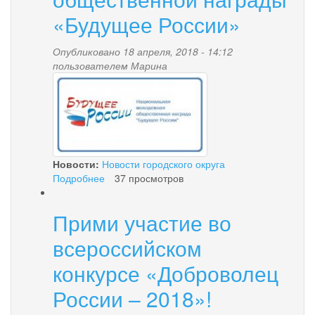
год
«Будущее России»
Опубликовано 18 апреля, 2018 - 14:12
пользователем
Марина
budushchee_rossii.jpg
Новости:
Новости городского округа
Подробнее
о
37 просмотров
Ведётся
приём
Прими участие во
заявок
для
всероссийском
участия
в
конкурсе «Доброволец
конкурсе
России – 2018»!
на
соискание