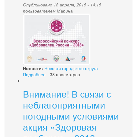
Национальной
Опубликовано 18 апреля, 2018 - 14:18
молодежной
пользователем
Марина
общественной
proxy.imgsmail.ru_.jpg
награды
«Будущее
России»
Новости:
Новости городского округа
Подробнее
о
38 просмотров
Прими
участие
Внимание! В связи с
во
всероссийском
неблагоприятными
конкурсе
«Доброволец
погодными условиями
России
акция «Здоровая
–
2018»!