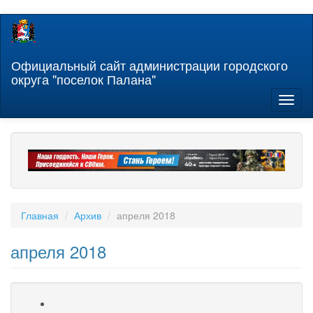
Перейти
к
основному
содержанию
Официальный сайт администрации городского
округа "поселок Палана"
Toggl
naviga
Главная
Архив
апреля 2018
апреля 2018