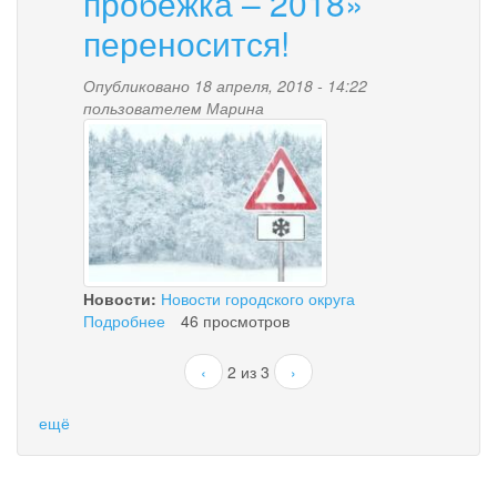
пробежка – 2018»
переносится!
Опубликовано 18 апреля, 2018 - 14:22
пользователем
Марина
1_a0ba63b.jpg
Новости:
Новости городского округа
Подробнее
о
46 просмотров
Внимание!
В
‹
2 из 3
›
связи
с
ещё
неблагоприятными
погодными
условиями