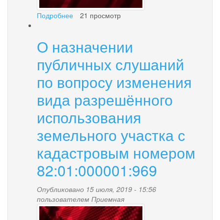
Подробнее
о
21 просмотр
Федеральная
кадастровая
О назначении
палата
Федеральной
публичных слушаний
службы
государственной
по вопросу изменения
регистрации,
вида разрешённого
кадастра
и
использования
картографии
по
земельного участка с
Камчатскому
краю
кадастровым номером
информирует
82:01:000001:969
Опубликовано 15 июля, 2019 - 15:56
пользователем
Приемная
news-