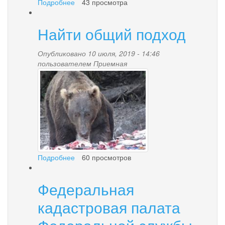
Подробнее
о
43 просмотра
Информация
о
Найти общий подход
прекращении
движения
Опубликовано 10 июля, 2019 - 14:46
пользователем
Приемная
image.jpg
Подробнее
о
60 просмотров
Найти
общий
Федеральная
подход
кадастровая палата