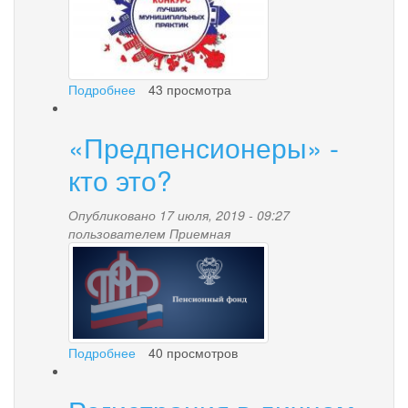
участка
с
кадастровым
номером
82:01:000001:969
Подробнее
о
43 просмотра
Палана
–
«Предпенсионеры» -
в
числе
кто это?
победителей
Опубликовано 17 июля, 2019 - 09:27
пользователем
Приемная
37713fa763d1a93a4496273
Подробнее
о
40 просмотров
«Предпенсионеры»
-
кто