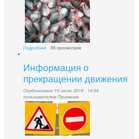
родном
shelkovye-
языке
коренных
aborigeny_9.jpg
малочисленных
народов
Севера,
Сибири
и
Подробнее
о
55 просмотров
Дальнего
Берегите
Востока,
себя
проживающих
Информация о
и
на
других!
прекращении движения
территории
Камчатского
края»
Опубликовано 10 июля, 2019 - 14:34
пользователем
Приемная
ac376b9c215eeb45b79b58