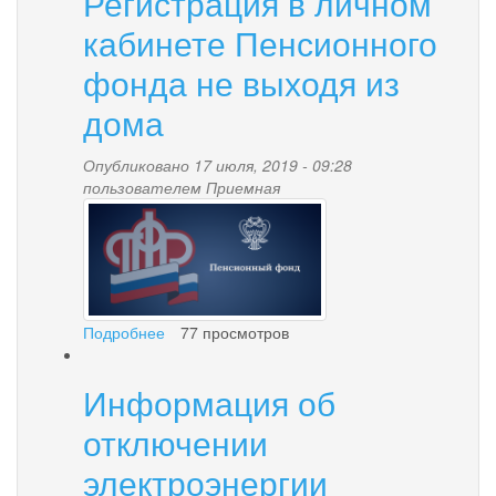
Регистрация в личном
это?
кабинете Пенсионного
фонда не выходя из
дома
Опубликовано 17 июля, 2019 - 09:28
пользователем
Приемная
37713fa763d1a93a4496273
Подробнее
о
77 просмотров
Регистрация
в
Информация об
личном
кабинете
отключении
Пенсионного
фонда
электроэнергии
не