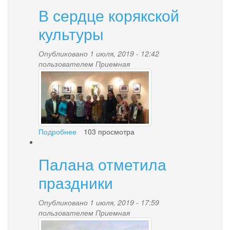
В сердце корякской
культуры
Опубликовано 1 июля, 2019 - 12:42
пользователем
Приемная
20190627_1657321.jpg
Подробнее
о
103 просмотра
В
сердце
Палана отметила
корякской
культуры
праздники
Опубликовано 1 июля, 2019 - 17:59
пользователем
Приемная
ujdj1763.jpg