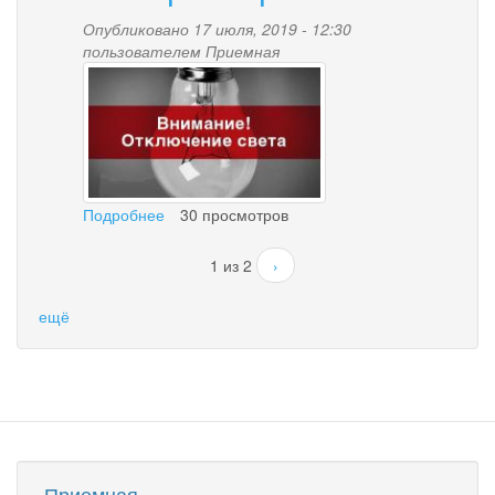
выходя
Опубликовано 17 июля, 2019 - 12:30
из
пользователем
Приемная
дома
115951-
50418.jpg
Подробнее
о
30 просмотров
Информация
об
1 из 2
›
отключении
электроэнергии
ещё
Приемная