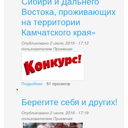
Сибири и Дальнего
Востока, проживающих
на территории
Камчатского края»
Опубликовано 2 июля, 2019 - 17:12
пользователем
Приемная
048731097de322302aff7e5
Подробнее
о
61 просмотр
Ежегодный
краевой
Берегите себя и других!
конкурс
«Лучшая
творческая
Опубликовано 2 июля, 2019 - 17:19
работа
пользователем
Приемная
kitajskie-
на