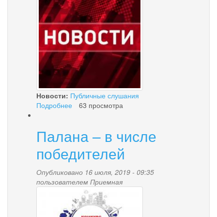
palana.jpg
Новости:
Публичные слушания
Подробнее
о
63 просмотра
О
назначении
Палана – в числе
публичных
слушаний
победителей
по
вопросу
Опубликовано 16 июля, 2019 - 09:35
изменения
пользователем
Приемная
вида
i.jpg
разрешённого
использования
земельного