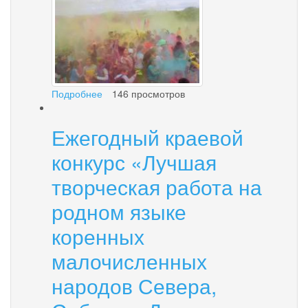
Подробнее
о
146 просмотров
Палана
отметила
Ежегодный краевой
праздники
конкурс «Лучшая
творческая работа на
родном языке
коренных
малочисленных
народов Севера,