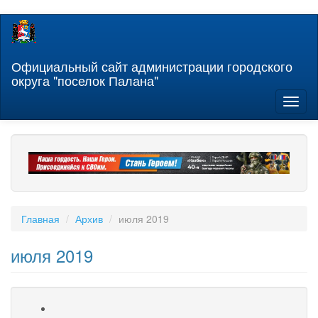
Перейти
к
основному
содержанию
Официальный сайт администрации городского
округа "поселок Палана"
Toggl
naviga
Главная
Архив
июля 2019
июля 2019