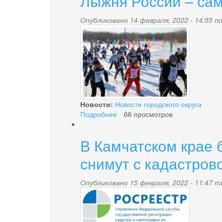
Лыжня России – сам
Опубликовано 14 февраля, 2022 - 14:55 
331a417a-
fa64-
4d70-
959a-
35349946def6.jpg
Новости:
Новости городского округа
Подробнее
о
66 просмотров
Лыжня
России
В Камчатском крае 
–
самая
снимут с кадастрово
быстрая!
Опубликовано 15 февраля, 2022 - 11:47 
rosreestr.jpg