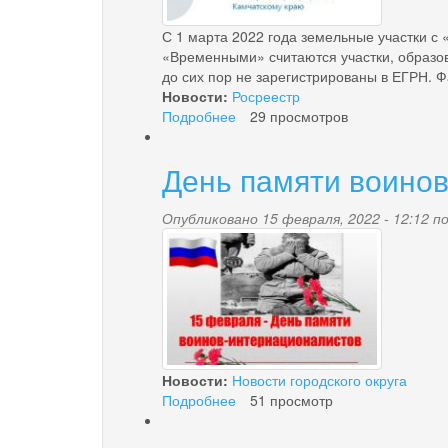
С 1 марта 2022 года земельные участки с
«Временными» считаются участки, образова
до сих пор не зарегистрированы в ЕГРН. Фа
Новости:
Росреестр
Подробнее
о
29 просмотров
В
Камчатском
День памяти воино
крае
более
тысячи
Опубликовано 15 февраля, 2022 - 12:12 
6800.jpg
«временных»
земельных
участков
снимут
с
кадастрового
учета
1
Новости:
Новости городского округа
марта
Подробнее
о
51 просмотр
2022
День
года
памяти