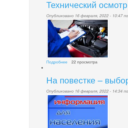
Технический осмотр
воинов-
интернационалистов
Опубликовано 16 февраля, 2022 - 10:47 
pravitelstvo-
snova-
xochet-
uluchshit-
texosmotr-
Подробнее
о
22 просмотра
Технический
zhurnal-
осмотр,
На повестке – выбо
регистрация
za-
самоходных
машин
Опубликовано 16 февраля, 2022 - 14:34 
rulem-
040620183.jpg
gibdd-
dps-
rf.jpg