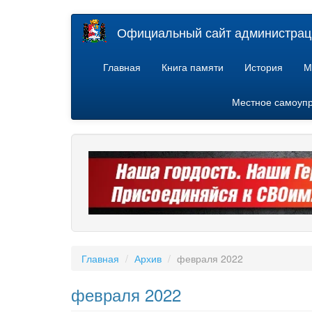
Перейти
Официальный сайт администраци
к
основному
содержанию
Главная
Книга памяти
История
М
Местное самоуп
Главная
Архив
февраля 2022
февраля 2022