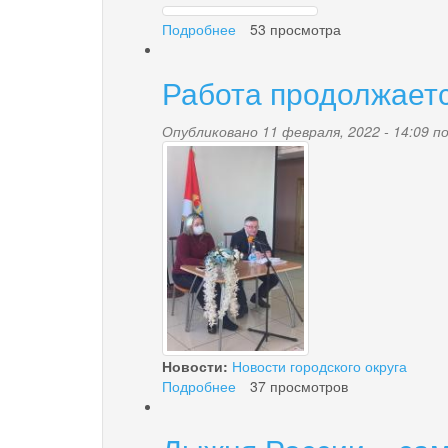
risunokafisha3jpg.jpg
Подробнее
о
53 просмотра
Конкурсы
на
Работа продолжаетс
лучший
лозунг
и
Опубликовано 11 февраля, 2022 - 14:09 
0f40e582-
стих
"Вслед
9385-
за
ветром"
4ecd-
и
рисунков
8fc7-
"Моя
стихия-
4179af655b23.jpg
Берингия"
Новости:
Новости городского округа
Подробнее
о
37 просмотров
Работа
продолжается!