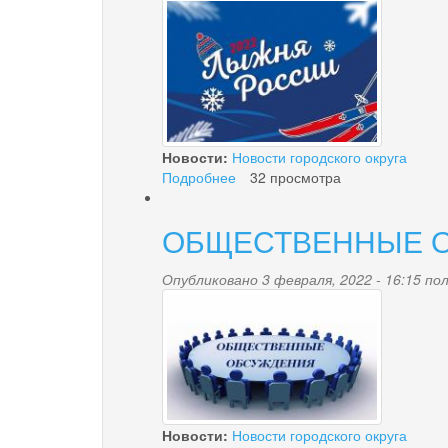
konvert_lyzhnya_rossi
спортивного
комплекса
«Готов
к
труду
и
обороне»
(ГТО)
Новости:
Новости городского округа
Подробнее
о
32 просмотра
«Лыжня
России
ОБЩЕСТВЕННЫЕ 
–
2022»
Опубликовано 3 февраля, 2022 - 16:15 п
ikonka-
_obshch._obsuzhdeni
Новости:
Новости городского округа