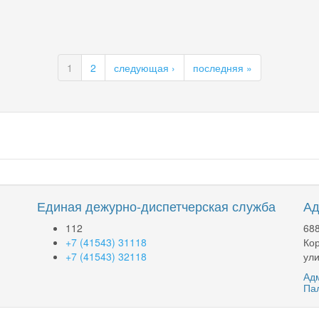
1
2
следующая ›
последняя »
Единая дежурно-диспетчерская служба
Ад
112
688
+7 (41543) 31118
Кор
+7 (41543) 32118
ули
Адм
Па