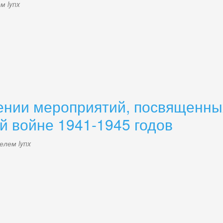
лем
lynx
0.png
дении мероприятий, посвященны
й войне 1941-1945 годов
телем
lynx