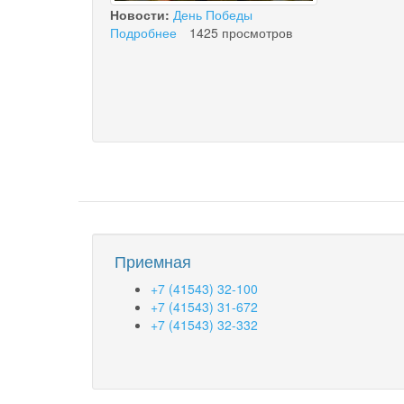
Новости:
День Победы
Подробнее
о
1425 просмотров
О
подготовке
и
проведении
мероприятий,
посвященных
70
–
летию
Победы
в
Великой
Приемная
Отечественной
войне
+7 (41543) 32-100
1941-
+7 (41543) 31-672
1945
+7 (41543) 32-332
годов