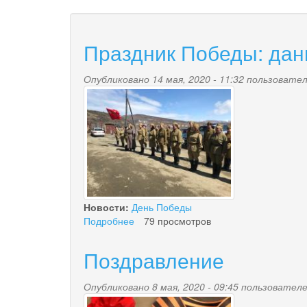
Праздник Победы: дан
Опубликовано 14 мая, 2020 - 11:32 пользоват
index2.jpg
Новости:
День Победы
Подробнее
о
79 просмотров
Праздник
Победы:
Поздравление
дань
памяти
Опубликовано 8 мая, 2020 - 09:45 пользовате
и
s1200.jpg
уважения