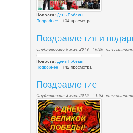
Новости:
День Победы
Подробнее
о
104 просмотра
Победа,
как
Поздравления и подар
всегда:
прекрасна
Опубликовано 8 мая, 2019 - 16:26 пользовате
и
img_2019_05_08_9999_
юна!
Новости:
День Победы
Подробнее
о
142 просмотра
Поздравления
и
Поздравление
подарки
ветеранам
Опубликовано 8 мая, 2019 - 14:58 пользовате
9_maya.jpg