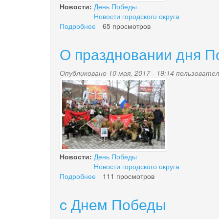
Новости:
День Победы
Новости городского округа
Подробнее
о
65 просмотров
Палана
готовится
О праздновании дня 
отпраздновать
День
Опубликовано 10 мая, 2017 - 19:14 пользоват
Победы
img_2017_05_09_6585.
Новости:
День Победы
Новости городского округа
Подробнее
о
111 просмотров
О
праздновании
c Днем Победы
дня
Победы