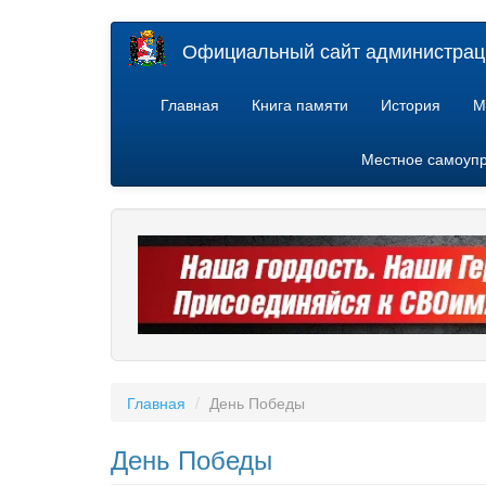
Перейти
Официальный сайт администраци
к
основному
содержанию
Главная
Книга памяти
История
М
Местное самоуп
Главная
День Победы
День Победы