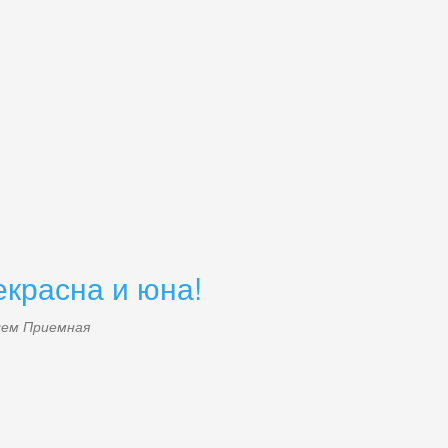
екрасна и юна!
елем
Приемная
18.jpg