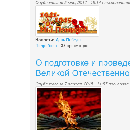
Опубликовано 5 мая, 2017 - 19:14 пользовате
0_78d76_84eb2801_xl_
Новости:
День Победы
Подробнее
о
38 просмотров
c
Днем
О подготовке и прове
Победы
Великой Отечественно
Опубликовано 7 апреля, 2015 - 11:57 пользова
den-
pobedi.jpg