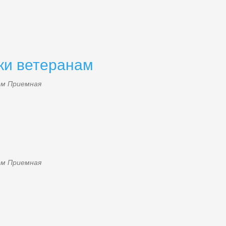
ки ветеранам
лем
Приемная
39.jpg
лем
Приемная