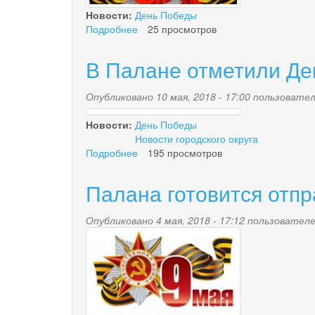
Новости:
День Победы
Подробнее
о
25 просмотров
Поздравление
В Палане отметили Д
Опубликовано 10 мая, 2018 - 17:00 пользоват
img_2018_05_09_9999_
Новости:
День Победы
Новости городского округа
Подробнее
о
195 просмотров
В
Палане
Палана готовится отп
отметили
День
Опубликовано 4 мая, 2018 - 17:12 пользовате
Победы
9-
maya.jpg