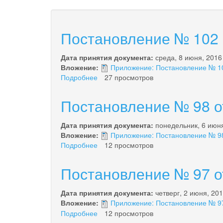
Постановление № 102 о
Дата принятия документа:
среда, 8 июня, 2016
Вложение:
Приложение: Постановление № 102
Подробнее
о
27 просмотров
Постановление
№
Постановление № 98 от
102
от
Дата принятия документа:
понедельник, 6 июн
08.06.2016
Вложение:
Приложение: Постановление № 98 
года
Подробнее
о
12 просмотров
Постановление
№
Постановление № 97 от
98
от
Дата принятия документа:
четверг, 2 июня, 20
06.06.2016
Вложение:
Приложение: Постановление № 97 
года
Подробнее
о
12 просмотров
Постановление