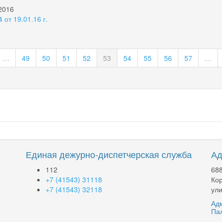
 2016
от 19.01.16 г.
…
49
50
51
52
53
54
55
56
57
…
Единая дежурно-диспетчерская служба
Ад
112
688
+7 (41543) 31118
Кор
+7 (41543) 32118
ули
Адм
Па