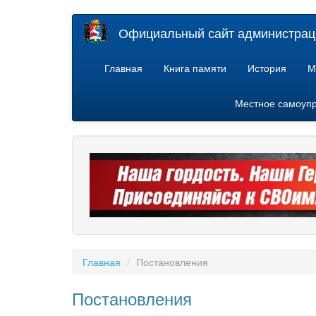
Перейти
Официальный сайт администраци
к
основному
содержанию
Главная
Книга памяти
История
М
Местное самоуп
Главная
Постановления
Постановления