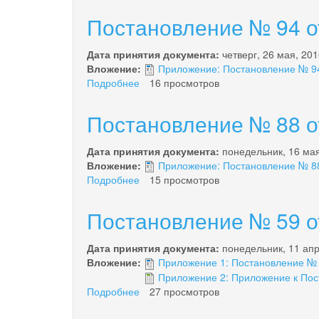
№
Постановление № 94 от
97
от
Дата принятия документа:
четверг, 26 мая, 20
02.06.2016
Вложение:
Приложение: Постановление № 94 
года
Подробнее
о
16 просмотров
Постановление
№
Постановление № 88 от
94
от
Дата принятия документа:
понедельник, 16 ма
26.05.2016
Вложение:
Приложение: Постановление № 88 
года
Подробнее
о
15 просмотров
Постановление
№
Постановление № 59 от
88
от
Дата принятия документа:
понедельник, 11 ап
16.05.2016
Вложение:
Приложение 1: Постановление № 5
года
Приложение 2: Приложение к Пост
Подробнее
о
27 просмотров
Постановление