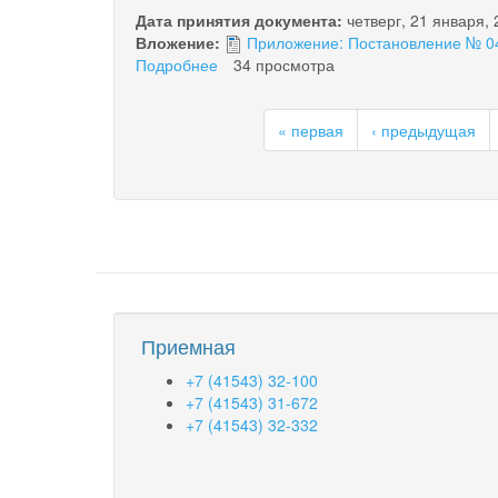
от
Дата принятия документа:
четверг, 21 января,
25.01.2012
Вложение:
Приложение: Постановление № 04 
Подробнее
о
34 просмотра
Постановление
№
« первая
‹ предыдущая
04
от
19.01.16
г.
Приемная
+7 (41543) 32-100
+7 (41543) 31-672
+7 (41543) 32-332