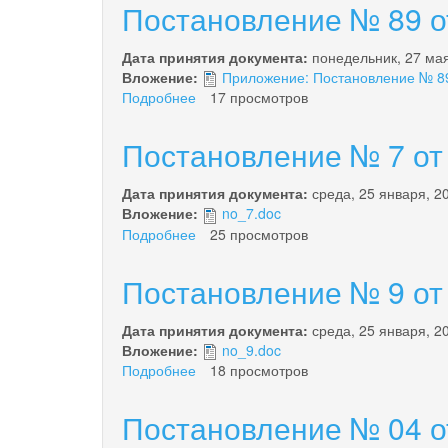
№
Постановление № 89 от
59
от
Дата принятия документа:
понедельник, 27 ма
11.04.2016
Вложение:
Приложение: Постановление № 89 
года
Подробнее
о
17 просмотров
Постановление
№
Постановление № 7 от 
89
от
Дата принятия документа:
среда, 25 января, 2
27.05.2013
Вложение:
no_7.doc
года
Подробнее
о
25 просмотров
Постановление
№
Постановление № 9 от 
7
от
Дата принятия документа:
среда, 25 января, 2
25.01.2012
Вложение:
no_9.doc
Подробнее
о
18 просмотров
Постановление
№
Постановление № 04 от
9