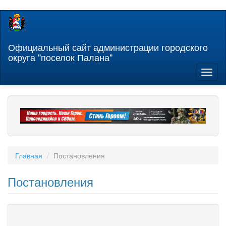
Перейти
к
основному
содержанию
Официальный сайт администрации городского
округа "поселок Палана"
Toggl
naviga
Главная
Постановления
Постановления