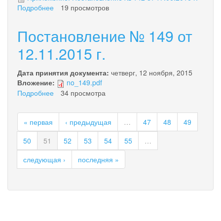
Подробнее
о
19 просмотров
Постановление
№
Постановление № 149 от
142
от
12.11.2015 г.
16.08.2016
года
Дата принятия документа:
четверг, 12 ноября, 2015
Вложение:
no_149.pdf
Подробнее
о
34 просмотра
Постановление
№
« первая
‹ предыдущая
…
47
48
49
149
от
50
51
52
53
54
55
…
12.11.2015
г.
следующая ›
последняя »