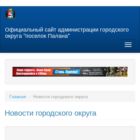
Перейти
к
основному
содержанию
Официальный сайт администрации городского
округа "поселок Палана"
Toggl
naviga
Главная
Новости городского округа
Новости городского округа