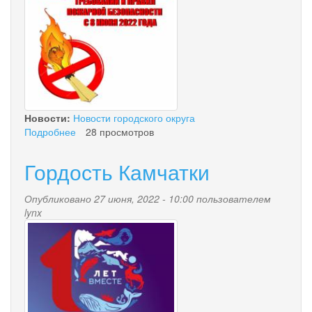
Новости:
Новости городского округа
Подробнее
о
28 просмотров
Ответственность
за
Гордость Камчатки
нарушение
правил
Опубликовано 27 июня, 2022 - 10:00 пользователем
пожарной
lynx
безопасности
15_let.jpg
в
лесу