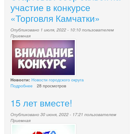
вместе!
участие в конкурсе
«Торговля Камчатки»
Опубликовано 1 июля, 2022 - 10:10 пользователем
Приемная
index.jpg
Новости:
Новости городского округа
Подробнее
о
28 просмотров
Стартовал
сбор
15 лет вместе!
заявок
на
Опубликовано 30 июня, 2022 - 17:21 пользователем
участие
Приемная
в
dlya_anonsa.jpg
конкурсе
«Торговля