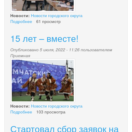
Новости:
Новости городского округа
Подробнее
о
61 просмотр
Рабочая
неделя
15 лет – вместе!
Председателя
Правительства
Опубликовано 5 июля, 2022 - 11:26 пользователем
началась
Приемная
в
1.jpg
Палане
Новости:
Новости городского округа
Подробнее
о
103 просмотра
15
лет
Стартовал сбор заявок на
–