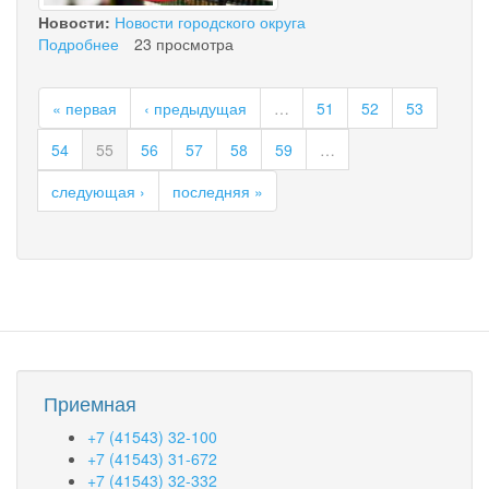
Новости:
Новости городского округа
Подробнее
о
23 просмотра
Запрет
на
« первая
‹ предыдущая
…
51
52
53
продажу
алкогольной
54
55
56
57
58
59
…
продукции
в
следующая ›
последняя »
День
молодежи
России
(2
июля
2022
г.)
Приемная
+7 (41543) 32-100
+7 (41543) 31-672
+7 (41543) 32-332