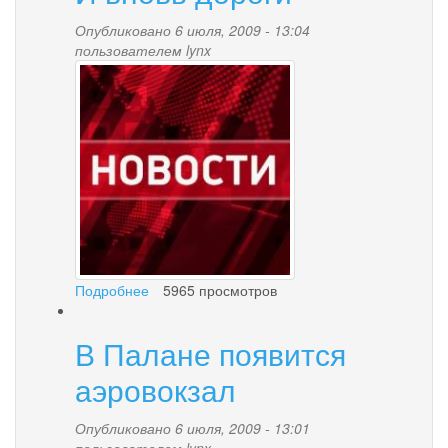
Опубликовано 6 июля, 2009 - 13:04
пользователем
lynx
news-
palana.jpg
Подробнее
о
5965 просмотров
И
вновь
В Палане появится
дороги
аэровокзал
Опубликовано 6 июля, 2009 - 13:01
пользователем
lynx