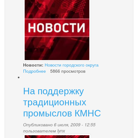
palana.jpg
Новости:
Новости городского округа
Подробнее
о
5866 просмотров
В
Палане
На поддержку
открыт
Центр
традиционных
досуга
молодежи
промыслов КМНС
Опубликовано 6 июля, 2009 - 12:55
пользователем
lynx