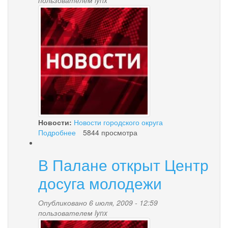
news-
palana.jpg
Новости:
Новости городского округа
Подробнее
о
5844 просмотра
В
Палане
В Палане открыт Центр
появится
аэровокзал
досуга молодежи
Опубликовано 6 июля, 2009 - 12:59
пользователем
lynx
news-