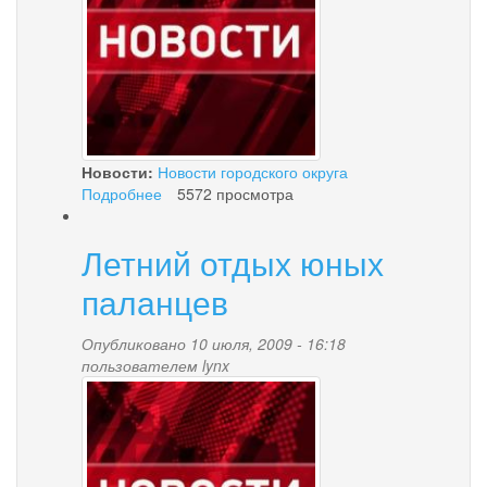
Новости:
Новости городского округа
Подробнее
о
5572 просмотра
Встреча
ГИБДД
Летний отдых юных
и
школьников
паланцев
Опубликовано 10 июля, 2009 - 16:18
пользователем
lynx
news-
palana.jpg