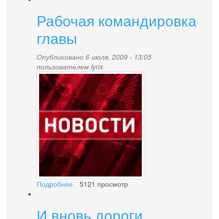
праздновании
Рабочая командировка
дня
молодёжи
главы
Опубликовано 6 июля, 2009 - 13:05
пользователем
lynx
news-
palana.jpg
Подробнее
о
5121 просмотр
Рабочая
командировка
И вновь дороги
главы