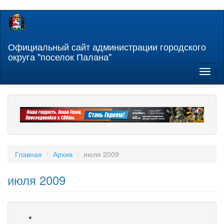
Перейти
к
основному
содержанию
Официальный сайт администрации городского
округа "поселок Палана"
Toggl
naviga
Главная
Архив
июля 2009
июля 2009