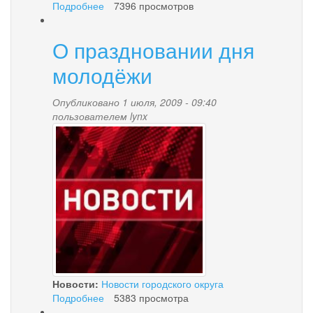
Подробнее
о
7396 просмотров
Поздравление
с
О праздновании дня
годовщиной
образования
молодёжи
Камчатского
края
Опубликовано 1 июля, 2009 - 09:40
пользователем
lynx
news-
palana.jpg
Новости:
Новости городского округа
Подробнее
о
5383 просмотра
О