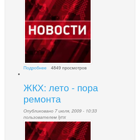
news-
palana.jpg
Подробнее
о
4849 просмотров
На
поддержку
ЖКХ: лето - пора
традиционных
промыслов
ремонта
КМНС
Опубликовано 7 июля, 2009 - 10:33
пользователем
lynx
news-
palana.jpg