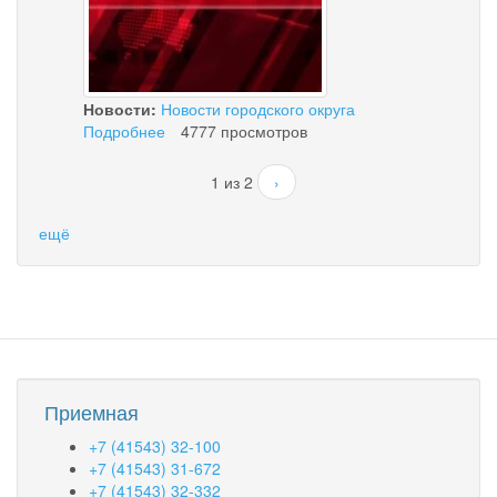
Новости:
Новости городского округа
Подробнее
о
4777 просмотров
Подготовка
ко
1 из 2
›
Дню
рыбака
ещё
Приемная
+7 (41543) 32-100
+7 (41543) 31-672
+7 (41543) 32-332