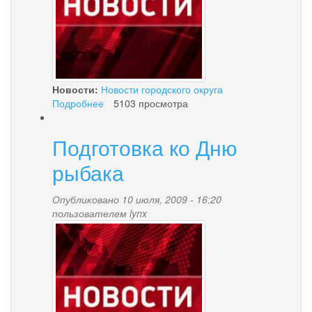
Новости:
Новости городского округа
Подробнее
о
5103 просмотра
Летний
отдых
Подготовка ко Дню
юных
паланцев
рыбака
Опубликовано 10 июля, 2009 - 16:20
пользователем
lynx
news-
palana.jpg