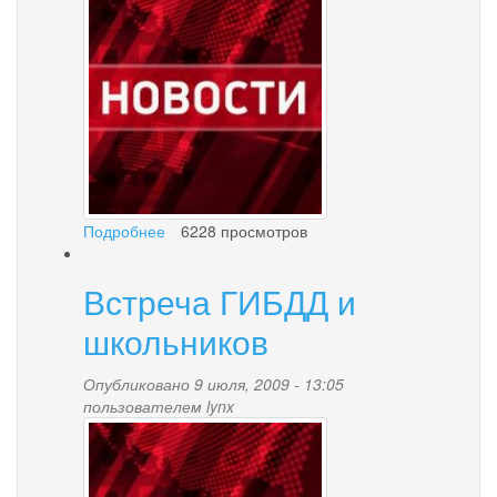
palana.jpg
Подробнее
о
6228 просмотров
Принят
Устав
Встреча ГИБДД и
городского
округа
школьников
«поселок
Палана»
Опубликовано 9 июля, 2009 - 13:05
в
пользователем
lynx
новой
news-
редакции
palana.jpg