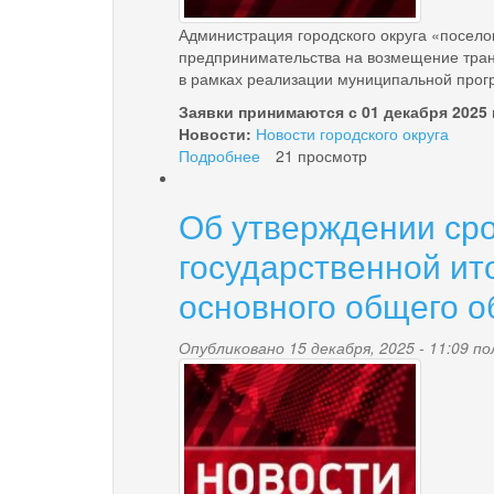
Администрация городского округа «посело
предпринимательства на возмещение транс
в рамках реализации муниципальной прогр
Заявки принимаются с 01 декабря 2025 г.
Новости:
Новости городского округа
Подробнее
о
21 просмотр
Начинается
прием
Об утверждении сро
заявок
на
государственной ит
предоставление
субсидии
основного общего о
субъектам
малого
Опубликовано 15 декабря, 2025 - 11:09 
и
news-
среднего
предпринимательства
palana.jpg
на
возмещение
транспортных
расходов