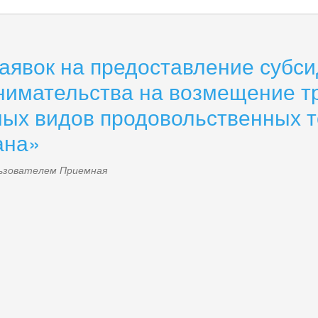
аявок на предоставление субси
нимательства на возмещение т
ных видов продовольственных т
ана»
ользователем
Приемная