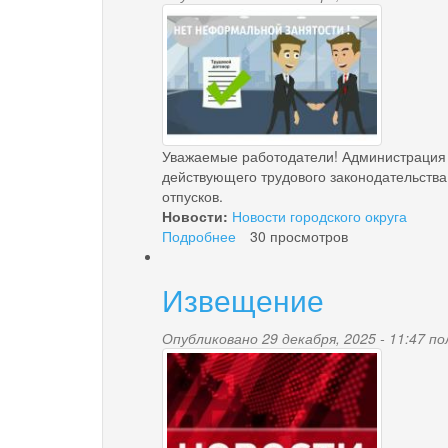
net_neformalnoy_zany
MAX
для
возможности
идентификации
Цифрового
ID
MAX
Уважаемые работодатели! Администрация 
в
действующего трудового законодательства
целях
отпусков.
подтверждении
Новости:
Новости городского округа
возраста
Подробнее
о
30 просмотров
при
Администрация
покупках
городского
товаров
Извещение
округа
с
«поселок
возрастными
Палана»
ограничениями
Опубликовано 29 декабря, 2025 - 11:47 
news-
информирует
работодателей
palana.jpg
о
негативных
последствиях