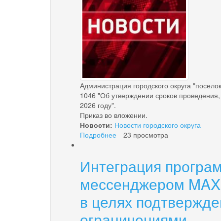
аттестации
по
образовательным
программам
основного
общего
образования
в
Администрация городского округа "посело
Камчатском
1046 "Об утверждении сроков проведения, 
крае
2026 году".
в
Приказ во вложении.
2026
Новости:
Новости городского округа
году
Подробнее
о
23 просмотра
Об
утверждении
Интеграция програм
сроков
проведения,
мессенджером MAX 
мест
и
в целях подтвержде
сроков
ограничениями
подачи