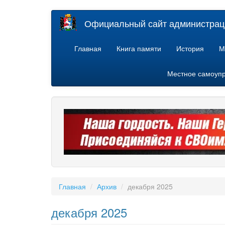
Перейти
Официальный сайт администраци
к
основному
содержанию
Главная
Книга памяти
История
М
Местное самоуп
Главная
Архив
декабря 2025
декабря 2025