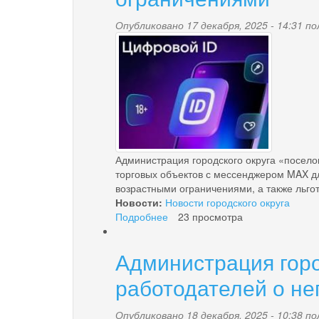
заявлений
на
Опубликовано 17 декабря, 2025 - 14:31 
итоговое
images.jpg
собеседование
по
русскому
языку
в
IX
классах
в
Администрация городского округа «посело
Камчатском
торговых объектов с мессенджером MAX д
крае
возрастными ограничениями, а также льгот
в
Новости:
Новости городского округа
2026
Подробнее
о
23 просмотра
году
Интеграция
программного
Администрация горо
обеспечения
торговых
работодателей о не
объектов
с
Опубликовано 18 декабря, 2025 - 10:38 
мессенджером