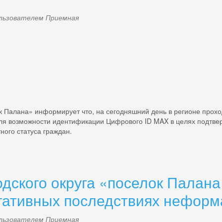
пользователем
Приемная
к Палана» информирует что, на сегодняшний день в регионе прох
ля возможности идентификации Цифрового ID MAX в целях подтверж
ного статуса граждан.
дского округа «поселок Палан
гативных последствиях неформ
пользователем
Приемная