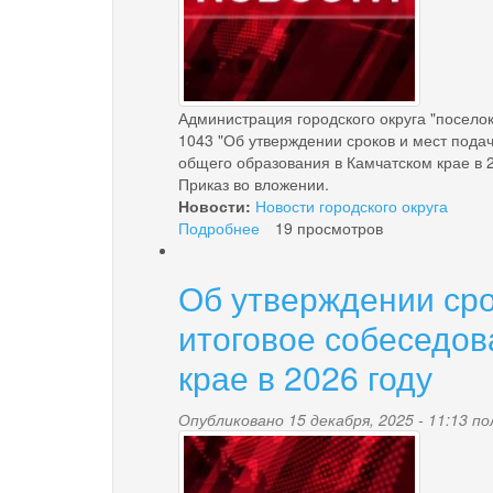
по
доставке
отдельных
видов
продовольственных
Администрация городского округа "посело
товаров
1043 "Об утверждении сроков и мест пода
в
общего образования в Камчатском крае в 2
городской
Приказ во вложении.
округ
Новости:
Новости городского округа
«поселок
Подробнее
о
19 просмотров
Палана»
Об
утверждении
Об утверждении сро
сроков
и
итоговое собеседова
мест
подачи
крае в 2026 году
заявлений
об
Опубликовано 15 декабря, 2025 - 11:13 
участии
news-
в
государственной
palana.jpg
итоговой